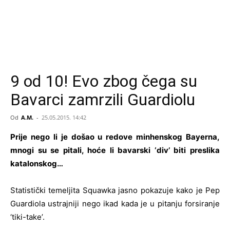
9 od 10! Evo zbog čega su
Bavarci zamrzili Guardiolu
Od
A.M.
-
25.05.2015. 14:42
Prije nego li je došao u redove minhenskog Bayerna,
mnogi su se pitali, hoće li bavarski ‘div’ biti preslika
katalonskog…
Statistički temeljita Squawka jasno pokazuje kako je Pep
Guardiola ustrajniji nego ikad kada je u pitanju forsiranje
‘tiki-take’.