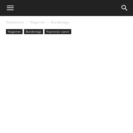
AM
Naslovnica
Nogomet
Bundesliga
Sport
Nogomet
Bundesliga
Najnovije vijesti