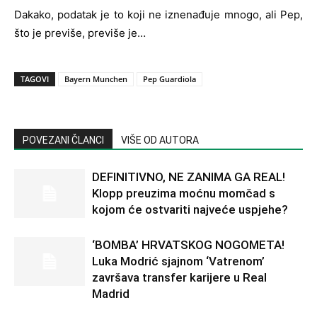
Dakako, podatak je to koji ne iznenađuje mnogo, ali Pep,
što je previše, previše je…
TAGOVI
Bayern Munchen
Pep Guardiola
POVEZANI ČLANCI
VIŠE OD AUTORA
DEFINITIVNO, NE ZANIMA GA REAL!
Klopp preuzima moćnu momčad s
kojom će ostvariti najveće uspjehe?
‘BOMBA’ HRVATSKOG NOGOMETA!
Luka Modrić sjajnom ‘Vatrenom’
završava transfer karijere u Real
Madrid