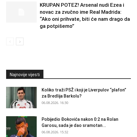
KRUPAN POTEZ! Arsenal nudi Ezea i
novac za zvučno ime Real Madrida:
“Ako oni prihvate, biti će nam drago da
ga potpišemo”
Najnovije vijesti
Koliko traži PSŽ i koji je Liverpulov “plafon”
za Bredlija Barkolu?
06.08.2026. 16:30
Pobijedio Đokovića nakon 0:2 na Rolan
Garosu, sada je dao sramotan...
06.08.2026. 15:32