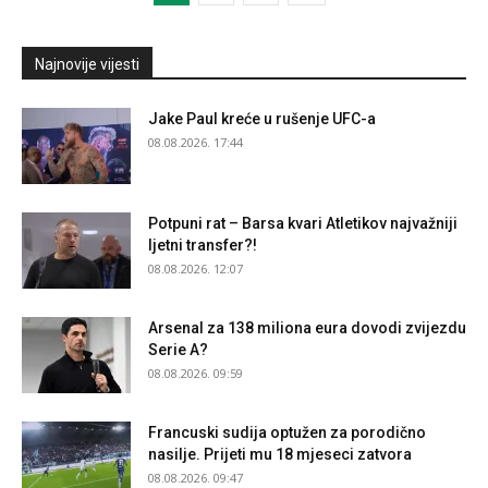
Najnovije vijesti
Jake Paul kreće u rušenje UFC-a
08.08.2026. 17:44
Potpuni rat – Barsa kvari Atletikov najvažniji
ljetni transfer?!
08.08.2026. 12:07
Arsenal za 138 miliona eura dovodi zvijezdu
Serie A?
08.08.2026. 09:59
Francuski sudija optužen za porodično
nasilje. Prijeti mu 18 mjeseci zatvora
08.08.2026. 09:47