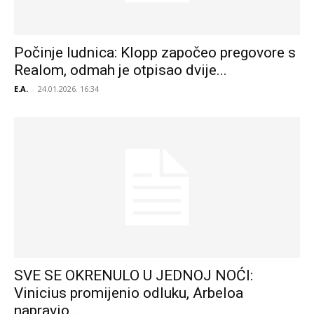
Počinje ludnica: Klopp započeo pregovore s
Realom, odmah je otpisao dvije...
E.A.
-
24.01.2026. 16:34
SVE SE OKRENULO U JEDNOJ NOĆI:
Vinicius promijenio odluku, Arbeloa
napravio...