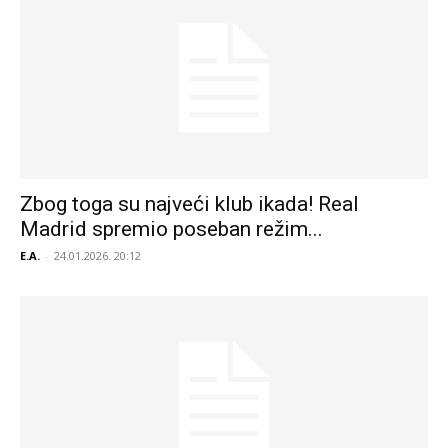
Zbog toga su najveći klub ikada! Real
Madrid spremio poseban režim...
E.A.
-
24.01.2026. 20:12