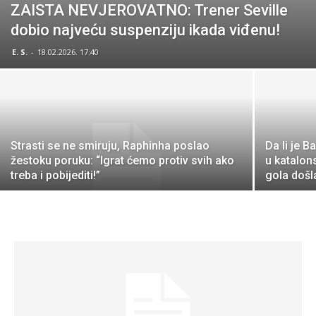
ZAISTA NEVJEROVATNO: Trener Seville
dobio najveću suspenziju ikada viđenu!
E. S.
-
18.02.2026. 17:40
Strasti se ne smiruju, Raphinha poslao
Da li je 
žestoku poruku: “Igrat ćemo protiv svih ako
u katalon
treba i pobijediti!”
gola došl