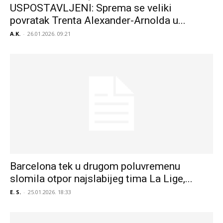
USPOSTAVLJENI: Sprema se veliki
povratak Trenta Alexander-Arnolda u...
A.K.
-
26.01.2026. 09:21
Barcelona tek u drugom poluvremenu
slomila otpor najslabijeg tima La Lige,...
E. S.
-
25.01.2026. 18:33