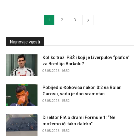
1
2
3
Najnovije vijesti
Koliko traži PSŽ i koji je Liverpulov “plafon”
za Bredlija Barkolu?
06.08.2026. 16:30
Pobijedio Đokovića nakon 0:2 na Rolan
Garosu, sada je dao sramotan...
06.08.2026. 15:32
Direktor FIA o drami Formule 1: “Ne
možemo ići tako daleko”
06.08.2026. 15:32