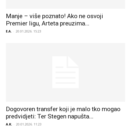
Manje – više poznato! Ako ne osvoji
Premier ligu, Arteta preuzima...
E.A.
-
20.01.2026. 15:23
Dogovoren transfer koji je malo tko mogao
predvidjeti: Ter Stegen napušta...
A.K.
-
20.01.2026. 11:23