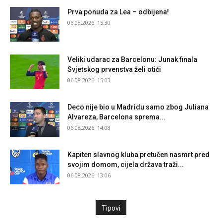
Prva ponuda za Lea – odbijena!
06.08.2026. 15:30
Veliki udarac za Barcelonu: Junak finala
Svjetskog prvenstva želi otići
06.08.2026. 15:03
Deco nije bio u Madridu samo zbog Juliana
Alvareza, Barcelona sprema...
06.08.2026. 14:08
Kapiten slavnog kluba pretučen nasmrt pred
svojim domom, cijela država traži...
06.08.2026. 13:06
Tipovi