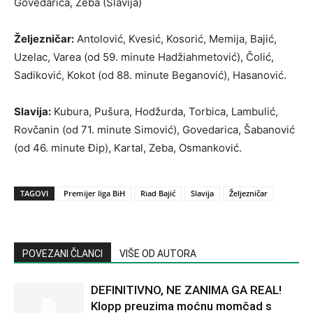
Govedarica, Zeba (Slavija)
Željezničar:
Antolović, Kvesić, Kosorić, Memija, Bajić,
Uzelac, Varea (od 59. minute Hadžiahmetović), Čolić,
Sadiković, Kokot (od 88. minute Beganović), Hasanović.
Slavija:
Kubura, Pušura, Hodžurda, Torbica, Lambulić,
Rovčanin (od 71. minute Simović), Govedarica, Šabanović
(od 46. minute Đip), Kartal, Zeba, Osmanković.
TAGOVI
Premijer liga BiH
Riad Bajić
Slavija
Željezničar
POVEZANI ČLANCI
VIŠE OD AUTORA
DEFINITIVNO, NE ZANIMA GA REAL!
Klopp preuzima moćnu momčad s