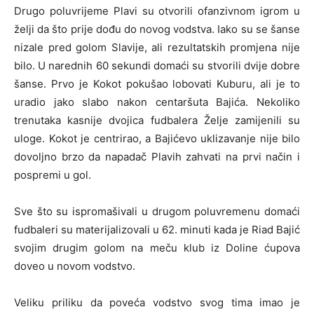
Drugo poluvrijeme Plavi su otvorili ofanzivnom igrom u
želji da što prije dođu do novog vodstva. Iako su se šanse
nizale pred golom Slavije, ali rezultatskih promjena nije
bilo. U narednih 60 sekundi domaći su stvorili dvije dobre
šanse. Prvo je Kokot pokušao lobovati Kuburu, ali je to
uradio jako slabo nakon centaršuta Bajića. Nekoliko
trenutaka kasnije dvojica fudbalera Želje zamijenili su
uloge. Kokot je centrirao, a Bajićevo uklizavanje nije bilo
dovoljno brzo da napadač Plavih zahvati na prvi način i
pospremi u gol.
Sve što su ispromašivali u drugom poluvremenu domaći
fudbaleri su materijalizovali u 62. minuti kada je Riad Bajić
svojim drugim golom na meču klub iz Doline ćupova
doveo u novom vodstvo.
Veliku priliku da poveća vodstvo svog tima imao je