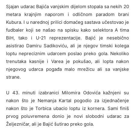
Sjajan udarac Bajića vanjskim dijelom stopala sa nekih 20
metara krajnjim naporom i odličnom paradom brani
Kubura. I u narednoj prilici domaćeg sastava učestovao je
fudbaler koji se našao na spisku kako selektora A tima
BiH, tako i U-21 reprezentacije. Bajić je nesebično
asistirao Damiru Sadikoviću, ali je njegov timski kolega
loptu nepreciznim udarcem poslao preko gola. Nekoliko
trenutaka kasnije i Varea je pokušao, ali lopta nakon
njegovog udarca pogađa malo mrežicu ali sa vanjske
strane.
U 43. minuti izabranici Milomira Odovića kažnjeni su
nakon što je Nemanja Kartal pogodio za izjednačenje
nakon što je Torbica ubacio loptu iz kornera. Sami finiš
prvog poluvremena donio je novi slobodni udarac za
Željezničar, ali je Bajić šutirao preko gola.