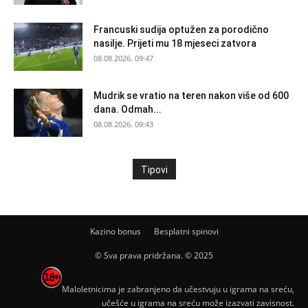
Francuski sudija optužen za porodično
nasilje. Prijeti mu 18 mjeseci zatvora
08.08.2026. 09:47
Mudrik se vratio na teren nakon više od 600
dana. Odmah...
08.08.2026. 09:43
Tipovi
Kazino bonus
Besplatni spinovi
© Sva prava pridržana. © 2025
Maloletnicima je zabranjeno da učestvuju u igrama na sreću,
učešće u igrama na sreću može izazvati zavisnost.