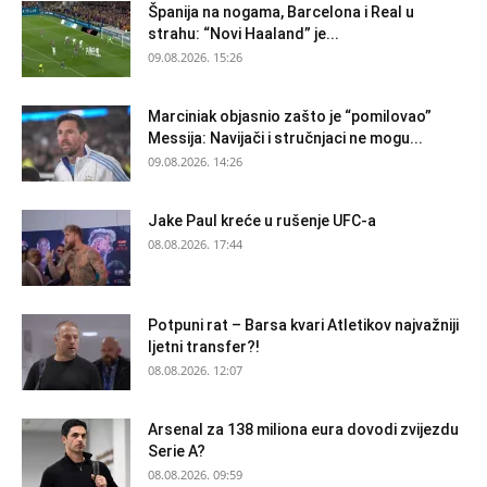
Španija na nogama, Barcelona i Real u
strahu: “Novi Haaland” je...
09.08.2026. 15:26
Marciniak objasnio zašto je “pomilovao”
Messija: Navijači i stručnjaci ne mogu...
09.08.2026. 14:26
Jake Paul kreće u rušenje UFC-a
08.08.2026. 17:44
Potpuni rat – Barsa kvari Atletikov najvažniji
ljetni transfer?!
08.08.2026. 12:07
Arsenal za 138 miliona eura dovodi zvijezdu
Serie A?
08.08.2026. 09:59