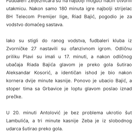
Fudbaleri Željezničara su na najbolji mogući način otvorili
utakmicu. Nakon samo 180 minuta igre najbolji strijelac
BH Telecom Premijer lige, Riad Bajić, pogodio je za
vodstvo domaćeg sastava.
Iako su stigli do ranog vodstva, fudbaleri kluba iz
Zvorničke 27 nastavili su ofanzivnom igrom. Odličnu
priliku Plavi su imali u 17. minuti, a nakon odličnog
ubačaja Riada Bajića glavom je preko gola šutirao
Aleksandar Kosorić, a identičan ishod je bio nakon
kornera dvije minute kasnije. Ponovo je ubacio Bajić, a
stoper tima sa Grbavice je loptu glavom poslao iznad
prečke.
U 20. minuti Antolović je bez problema ukrotio šut
Lambulića, a tri minute kasnije Zeba je iz slobodnog
udarca šutirao preko gola.