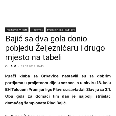
Najnovije vijesti
Nogomet
Premijer liga i kup BiH
Bajić sa dva gola donio
pobjedu Željezničaru i drugo
mjesto na tabeli
Od
A.M.
-
22.03.2015. 20:43
Igrači kluba sa Grbavice nastavili su sa dobrim
partijama u proljetnom dijelu sezone, a u okviru 18. kolu
BH Telecom Premijer lige Plavi su savladali Slaviju sa 2:1.
Oba gola za domaći tim dao je najbolji strijelac
domaćeg šampionata Riad Bajić.