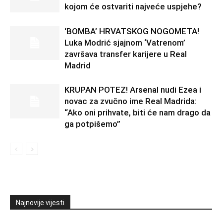
kojom će ostvariti najveće uspjehe?
‘BOMBA’ HRVATSKOG NOGOMETA!
Luka Modrić sjajnom ‘Vatrenom’
završava transfer karijere u Real
Madrid
KRUPAN POTEZ! Arsenal nudi Ezea i
novac za zvučno ime Real Madrida:
“Ako oni prihvate, biti će nam drago da
ga potpišemo”
Najnovije vijesti