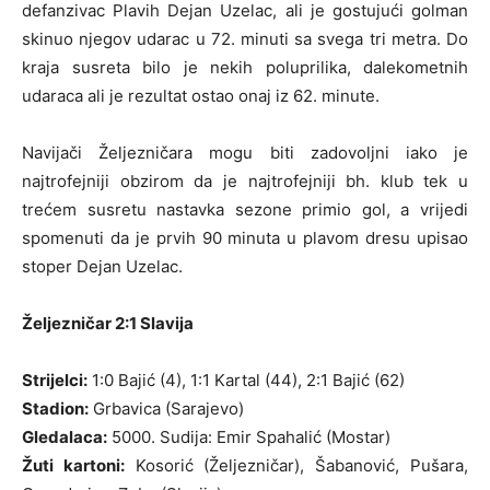
defanzivac Plavih Dejan Uzelac, ali je gostujući golman
skinuo njegov udarac u 72. minuti sa svega tri metra. Do
kraja susreta bilo je nekih poluprilika, dalekometnih
udaraca ali je rezultat ostao onaj iz 62. minute.
Navijači Željezničara mogu biti zadovoljni iako je
najtrofejniji obzirom da je najtrofejniji bh. klub tek u
trećem susretu nastavka sezone primio gol, a vrijedi
spomenuti da je prvih 90 minuta u plavom dresu upisao
stoper Dejan Uzelac.
Željezničar 2:1 Slavija
Strijelci:
1:0 Bajić (4), 1:1 Kartal (44), 2:1 Bajić (62)
Stadion:
Grbavica (Sarajevo)
Gledalaca:
5000. Sudija: Emir Spahalić (Mostar)
Žuti kartoni:
Kosorić (Željezničar), Šabanović, Pušara,