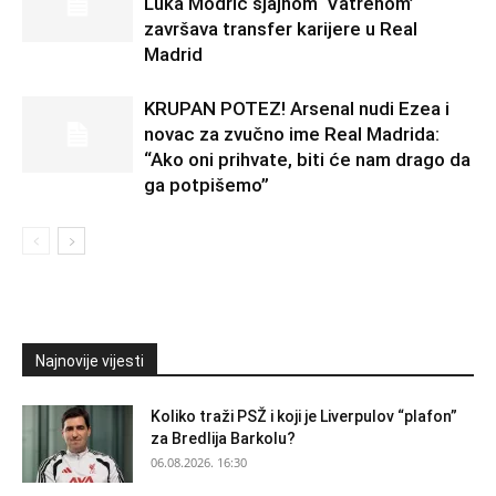
Luka Modrić sjajnom ‘Vatrenom’
završava transfer karijere u Real
Madrid
KRUPAN POTEZ! Arsenal nudi Ezea i
novac za zvučno ime Real Madrida:
“Ako oni prihvate, biti će nam drago da
ga potpišemo”
Najnovije vijesti
Koliko traži PSŽ i koji je Liverpulov “plafon”
za Bredlija Barkolu?
06.08.2026. 16:30