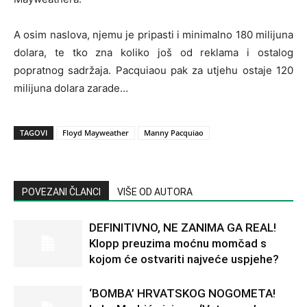
A osim naslova, njemu je pripasti i minimalno 180 milijuna
dolara, te tko zna koliko još od reklama i ostalog
popratnog sadržaja. Pacquiaou pak za utjehu ostaje 120
milijuna dolara zarade…
TAGOVI
Floyd Mayweather
Manny Pacquiao
POVEZANI ČLANCI
VIŠE OD AUTORA
DEFINITIVNO, NE ZANIMA GA REAL!
Klopp preuzima moćnu momčad s
kojom će ostvariti najveće uspjehe?
‘BOMBA’ HRVATSKOG NOGOMETA!