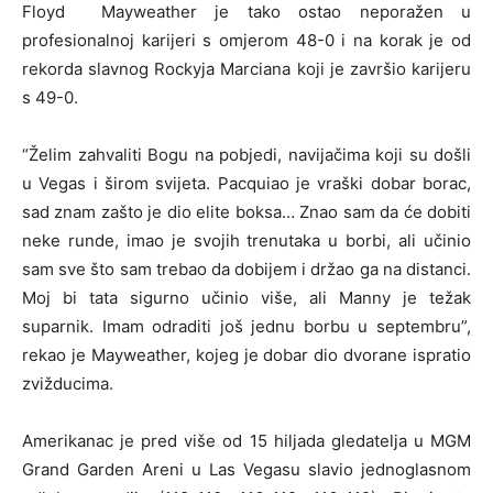
Floyd Mayweather je tako ostao neporažen u
profesionalnoj karijeri s omjerom 48-0 i na korak je od
rekorda slavnog Rockyja Marciana koji je završio karijeru
s 49-0.
“Želim zahvaliti Bogu na pobjedi, navijačima koji su došli
u Vegas i širom svijeta. Pacquiao je vraški dobar borac,
sad znam zašto je dio elite boksa… Znao sam da će dobiti
neke runde, imao je svojih trenutaka u borbi, ali učinio
sam sve što sam trebao da dobijem i držao ga na distanci.
Moj bi tata sigurno učinio više, ali Manny je težak
suparnik. Imam odraditi još jednu borbu u septembru”,
rekao je Mayweather, kojeg je dobar dio dvorane ispratio
zvižducima.
Amerikanac je pred više od 15 hiljada gledatelja u MGM
Grand Garden Areni u Las Vegasu slavio jednoglasnom