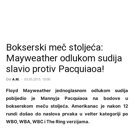
Bokserski meč stoljeća:
Mayweather odlukom sudija
slavio protiv Pacquiaoa!
Od
A.M.
-
03.05.2015. 10:00
Floyd Mayweather jednoglasnom odlukom sudija
pobijedio je Mannyja Pacquiaoa na bodove u
bokserskom meču stoljeća. Amerikanac je nakon 12
rundi došao do naslova prvaka u velter kategoriji po
WBO, WBA, WBC i The Ring verzijama.