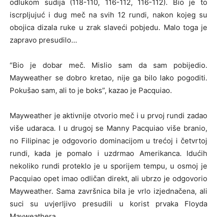
odlukom sudija (118-110, 116-112, 116-112). Bio je to
iscrpljujuć i dug meč na svih 12 rundi, nakon kojeg su
obojica dizala ruke u zrak slaveći pobjedu. Malo toga je
zapravo presudilo…
“Bio je dobar meč. Mislio sam da sam pobijedio.
Mayweather se dobro kretao, nije ga bilo lako pogoditi.
Pokušao sam, ali to je boks”, kazao je Pacquiao.
Mayweather je aktivnije otvorio meč i u prvoj rundi zadao
više udaraca. I u drugoj se Manny Pacquiao više branio,
no Filipinac je odgovorio dominacijom u trećoj i četvrtoj
rundi, kada je pomalo i uzdrmao Amerikanca. Idućih
nekoliko rundi proteklo je u sporijem tempu, u osmoj je
Pacquiao opet imao odličan direkt, ali ubrzo je odgovorio
Mayweather. Sama završnica bila je vrlo izjednačena, ali
suci su uvjerljivo presudili u korist prvaka Floyda
Mayweathera.