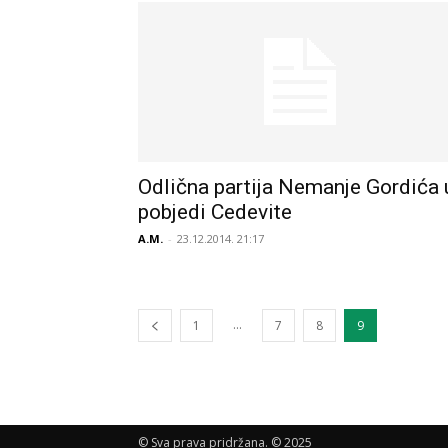
Odlična partija Nemanje Gordića 
pobjedi Cedevite
A.M.
-
23.12.2014. 21:17
...
1
7
8
9
© Sva prava pridržana. © 2025