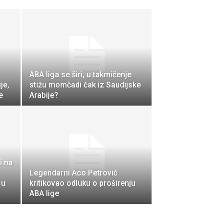
ABA liga se širi, u takmičenje
je,
stižu momčadi čak iz Saudijske
e
Arabije?
i na
Legendarni Aco Petrović
 u
kritikovao odluku o proširenju
ABA lige