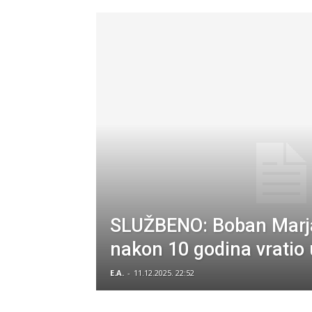
SLUŽBENO: Boban Marj
nakon 10 godina vratio 
E.A.
-
11.12.2025. 22:52