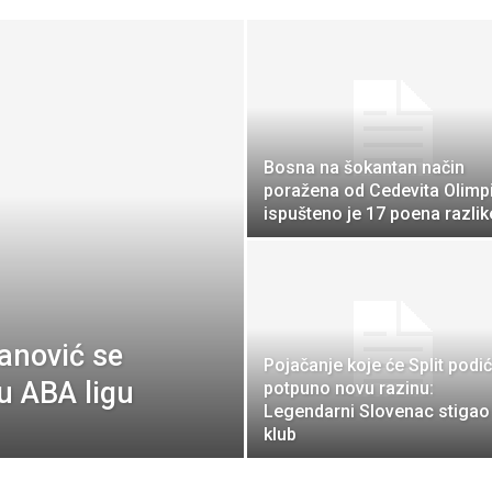
Bosna na šokantan način
poražena od Cedevita Olimpi
ispušteno je 17 poena razlik
anović se
Pojačanje koje će Split podić
u ABA ligu
potpuno novu razinu:
Legendarni Slovenac stigao
klub