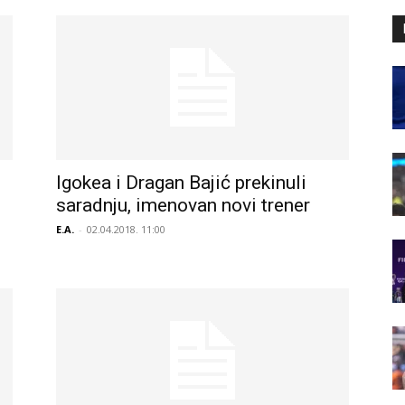
Igokea i Dragan Bajić prekinuli
saradnju, imenovan novi trener
E.A.
-
02.04.2018. 11:00