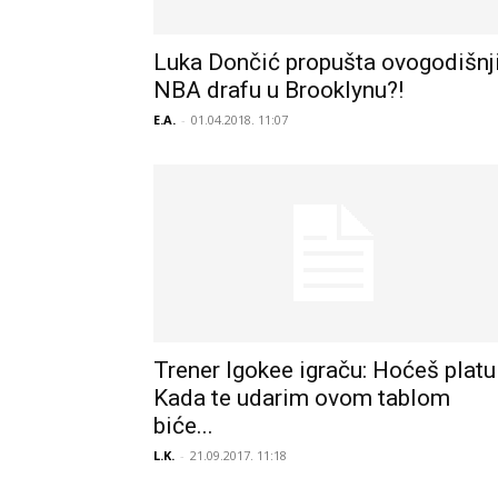
Luka Dončić propušta ovogodišnj
NBA drafu u Brooklynu?!
E.A.
-
01.04.2018. 11:07
Trener Igokee igraču: Hoćeš platu
Kada te udarim ovom tablom
biće...
L.K.
-
21.09.2017. 11:18