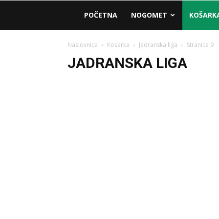
AM
POČETNA
NOGOMET
KOŠARK
Sport
Naslovnica
Kosarka
Jadranska liga
Stranica 9
JADRANSKA LIGA