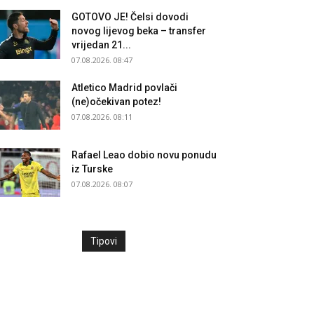
GOTOVO JE! Čelsi dovodi
novog lijevog beka – transfer
vrijedan 21...
07.08.2026. 08:47
Atletico Madrid povlači
(ne)očekivan potez!
07.08.2026. 08:11
Rafael Leao dobio novu ponudu
iz Turske
07.08.2026. 08:07
Tipovi