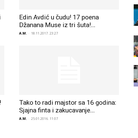
i
Edin Avdić u čudu! 17 poena
Džanana Muse iz tri šuta!...
A.M.
-
18.11.2017. 23:27
!
Tako to radi majstor sa 16 godina:
Sjajna finta i zakucavanje...
A.M.
-
25.01.2016. 11:07