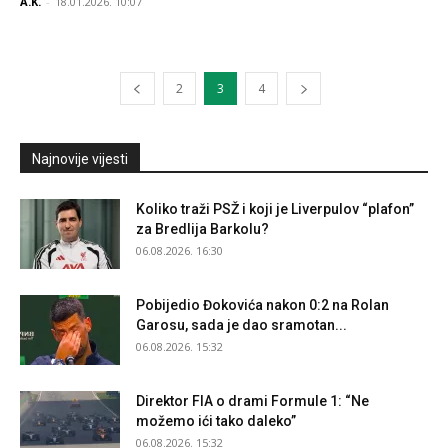
A.K.
-
18.01.2026. 10:07
2
3
4
Najnovije vijesti
Koliko traži PSŽ i koji je Liverpulov “plafon”
za Bredlija Barkolu?
06.08.2026. 16:30
Pobijedio Đokovića nakon 0:2 na Rolan
Garosu, sada je dao sramotan...
06.08.2026. 15:32
Direktor FIA o drami Formule 1: “Ne
možemo ići tako daleko”
06.08.2026. 15:32