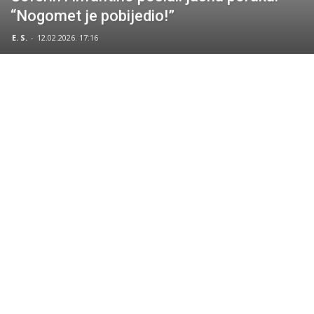
“Nogomet je pobijedio!”
E. S.
-
12.02.2026. 17:16