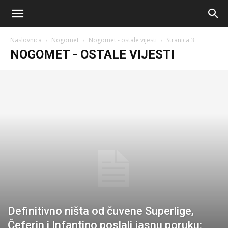
AM
Naslovnica
Nogomet
Nogomet - ostale vijesti
Stranica 3
Sport
NOGOMET - OSTALE VIJESTI
Definitivno ništa od čuvene Superlige,
Čeferin i Infantino poslali jasnu poruku: