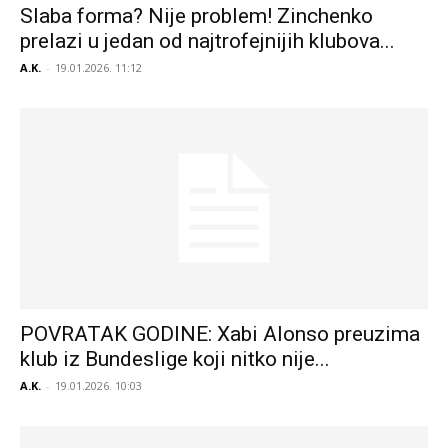
Slaba forma? Nije problem! Zinchenko
prelazi u jedan od najtrofejnijih klubova...
A.K.
-
19.01.2026. 11:12
POVRATAK GODINE: Xabi Alonso preuzima
klub iz Bundeslige koji nitko nije...
A.K.
-
19.01.2026. 10:03