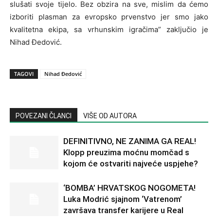
slušati svoje tijelo. Bez obzira na sve, mislim da ćemo
izboriti plasman za evropsko prvenstvo jer smo jako
kvalitetna ekipa, sa vrhunskim igračima” zaključio je
Nihad Đedović.
TAGOVI
Nihad Đedović
POVEZANI ČLANCI
VIŠE OD AUTORA
DEFINITIVNO, NE ZANIMA GA REAL!
Klopp preuzima moćnu momčad s
kojom će ostvariti najveće uspjehe?
‘BOMBA’ HRVATSKOG NOGOMETA!
Luka Modrić sjajnom ‘Vatrenom’
završava transfer karijere u Real