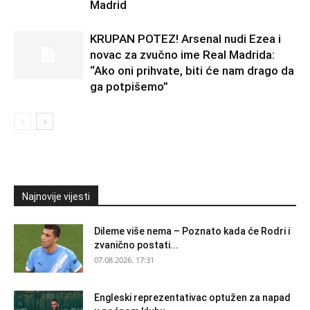
Madrid
KRUPAN POTEZ! Arsenal nudi Ezea i
novac za zvučno ime Real Madrida:
“Ako oni prihvate, biti će nam drago da
ga potpišemo”
Najnovije vijesti
Dileme više nema – Poznato kada će Rodri i
zvanično postati...
07.08.2026. 17:31
Engleski reprezentativac optužen za napad