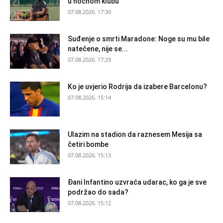
u noćnom klubu
07.08.2026. 17:30
Suđenje o smrti Maradone: Noge su mu bile
natečene, nije se...
07.08.2026. 17:29
Ko je uvjerio Rodrija da izabere Barcelonu?
07.08.2026. 15:14
Ulazim na stadion da raznesem Mesija sa
četiri bombe
07.08.2026. 15:13
Đani Infantino uzvraća udarac, ko ga je sve
podržao do sada?
07.08.2026. 15:12