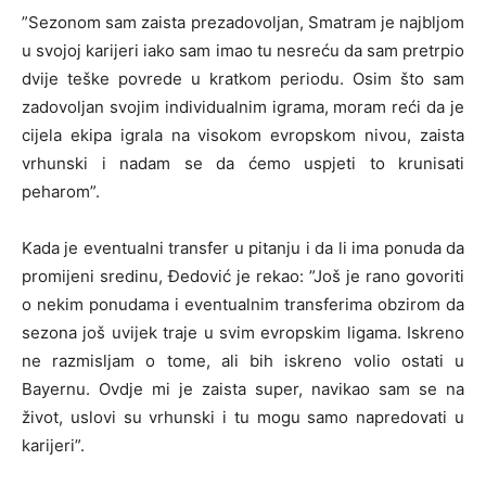
”Sezonom sam zaista prezadovoljan, Smatram je najbljom
u svojoj karijeri iako sam imao tu nesreću da sam pretrpio
dvije teške povrede u kratkom periodu. Osim što sam
zadovoljan svojim individualnim igrama, moram reći da je
cijela ekipa igrala na visokom evropskom nivou, zaista
vrhunski i nadam se da ćemo uspjeti to krunisati
peharom”.
Kada je eventualni transfer u pitanju i da li ima ponuda da
promijeni sredinu, Đedović je rekao: ”Još je rano govoriti
o nekim ponudama i eventualnim transferima obzirom da
sezona još uvijek traje u svim evropskim ligama. Iskreno
ne razmisljam o tome, ali bih iskreno volio ostati u
Bayernu. Ovdje mi je zaista super, navikao sam se na
život, uslovi su vrhunski i tu mogu samo napredovati u
karijeri”.