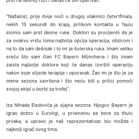
prst na desnoj ruci i danas će biti operisan.
”Nažalost, prije dvije noći u drugoj utakmici četvrtfinala,
nekih 15 sekundi do kraja, prilikom kontakta u faulu
slomio sam prst desne ruke. Doktori su procijenili da je
za ovakvu vrstu loma najbolja opcija operacija, obzirom i
na to da sam dešnjak i to mi je šuterska ruka. Imam veliku
sreću što sam član FC Bayern Münchena i što imam
zaista najbolje doktore koji će danas izvršiti operaciju
nakon koje slijede terapije i oporavak. Žao mi je što je za
mene sezona završena i što neću biti u prilici pomoći
svojoj ekipi u borbi za trofej”.
Iza Nihada Đedovića je sjajna sezona. Njegov Bayern je
igrao dobro u Euroligi, u prvenstvu se bore za titulu
prvaka, a upravo je naš reprezentativac bio možda i
najbolji igrač ovog tima.