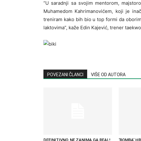
“U saradnji sa svojim mentorom, majstoro
Muhamedom Kahrimanovićem, koji je inač
treniram kako bih bio u top formi da obori
laktovima”, kaže Edin Kajević, trener taekw
POVEZANI ČLANCI
VIŠE OD AUTORA
DEFINITIVNO, NE ZANIMA GA REAL!
‘BOMBA’ H