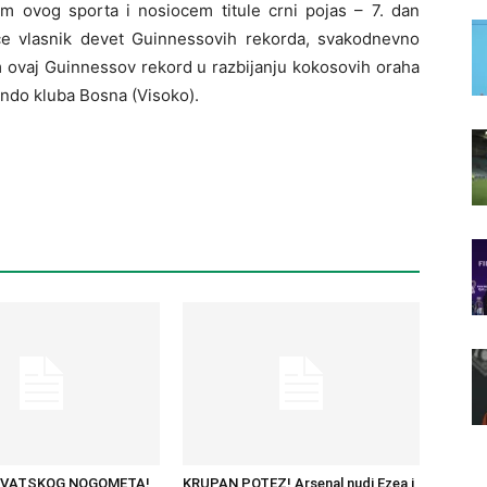
m ovog sporta i nosiocem titule crni pojas – 7. dan
e vlasnik devet Guinnessovih rekorda, svakodnevno
m ovaj Guinnessov rekord u razbijanju kokosovih oraha
ondo kluba Bosna (Visoko).
RVATSKOG NOGOMETA!
KRUPAN POTEZ! Arsenal nudi Ezea i