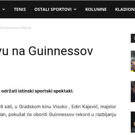
A
TENIS
OSTALI SPORTOVI
KOLUMNE
KLADION
a Guinnessov rekord
ovu na Guinnessov
držati istinski sportski spektakl.
8 sati, u Gradskom kinu Visoko , Edin Kajević, majstor
 dan, pokušat će oboriti Guinnessov rekord u razbijanju