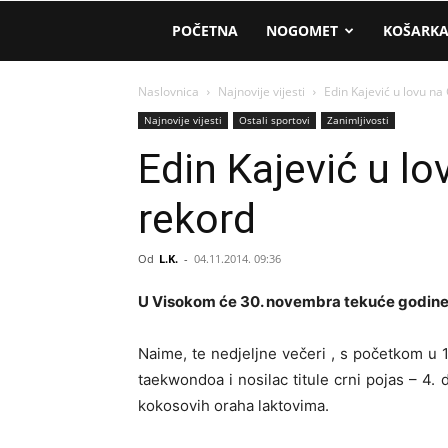
AM
POČETNA
NOGOMET
KOŠARK
Sport
Naslovnica
Najnovije vijesti
Edin Kajević u lovu n
Najnovije vijesti
Ostali sportovi
Zanimljivosti
Edin Kajević u l
rekord
Od
L.K.
-
04.11.2014. 09:36
U Visokom će 30. novembra tekuće godine o
Naime, te nedjeljne večeri , s početkom u 1
taekwondoa i nosilac titule crni pojas – 4.
kokosovih oraha laktovima.