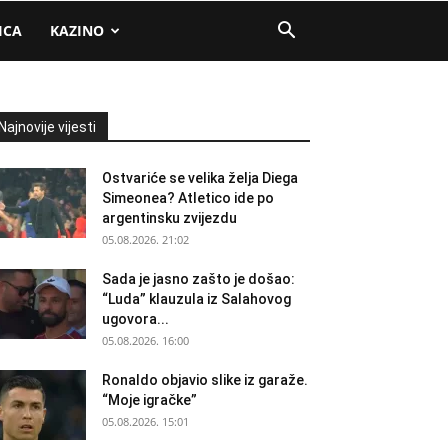
ICA
KAZINO
Najnovije vijesti
Ostvariće se velika želja Diega
Simeonea? Atletico ide po
argentinsku zvijezdu
05.08.2026. 21:02
Sada je jasno zašto je došao:
“Luda” klauzula iz Salahovog
ugovora...
05.08.2026. 16:00
Ronaldo objavio slike iz garaže.
“Moje igračke”
05.08.2026. 15:01