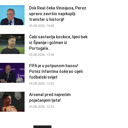
Dok Real čeka Vinisijusa, Perez
upravo završio najskuplji
transfer u historiji!
05.08.2026. 14:49
Ċabi sastavlja kockice, lijevi bek
iz Španije i golman iz
Portugala...
05.08.2026. 13:56
FIFA je u potpunom haosu!
Potez Infantina šokirao cijeli
fudbalski svijet
05.08.2026. 12:55
Arsenal pred najvećim
pojačanjem ljeta!
05.08.2026. 12:53