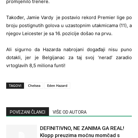
promijenilo trenere.
Također, Jamie Vardy je postavio rekord Premier lige po
broju postignutih golova u uzastopnim utakmicama (11), a
njegov Leicester je sa 16. pozicije došao na prvu.
Ali sigurno da Hazarda nabrojani događaji nisu puno
dotakli, jer je Belgijanac za taj svoj ‘nerad’ zaradio
vrtoglavih 8,5 miliona funti!
TAGOVI
Chelsea
Eden Hazard
POVEZANI ČLANCI
VIŠE OD AUTORA
DEFINITIVNO, NE ZANIMA GA REAL!
Klopp preuzima moćnu momčad s