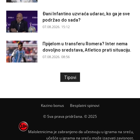
Đani Infantino uzvraća udarac, ko ga je sve
podržao do sada?
07.08.2026. 15:12
Прijelom u transferu Romera? Inter nema
dovoljno sredstava, Atletico prati situaciju.
07.08.2026. 08:56
Tipovi
Kazino bonus
Besplatni spinovi
© Sva prava pridržana. © 2025
Maloletnicima je zabranjeno da učestvuju u igrama na sreću,
učešće u igrama na sreću može izazvati zavisnost.