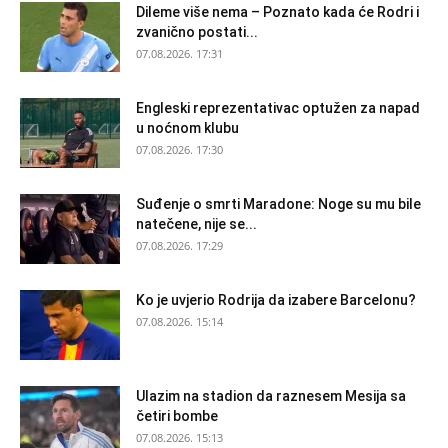
Dileme više nema – Poznato kada će Rodri i
zvanično postati...
07.08.2026. 17:31
Engleski reprezentativac optužen za napad
u noćnom klubu
07.08.2026. 17:30
Suđenje o smrti Maradone: Noge su mu bile
natečene, nije se...
07.08.2026. 17:29
Ko je uvjerio Rodrija da izabere Barcelonu?
07.08.2026. 15:14
Ulazim na stadion da raznesem Mesija sa
četiri bombe
07.08.2026. 15:13