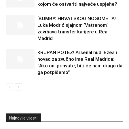
kojom će ostvariti najveće uspjehe?
‘BOMBA’ HRVATSKOG NOGOMETA!
Luka Modrić sjajnom ‘Vatrenom’
završava transfer karijere u Real
Madrid
KRUPAN POTEZ! Arsenal nudi Ezea i
novac za zvučno ime Real Madrida:
“Ako oni prihvate, biti će nam drago da
ga potpišemo”
Najnovije vijesti