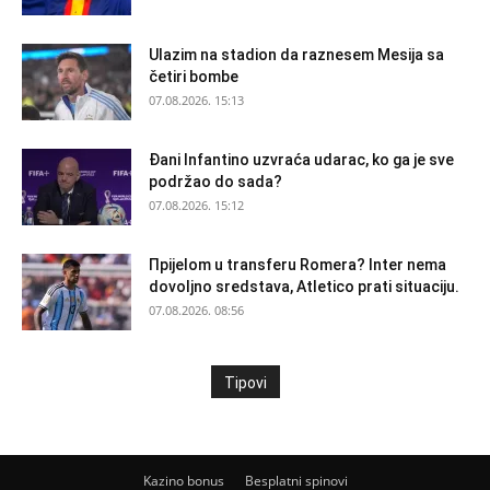
Ulazim na stadion da raznesem Mesija sa
četiri bombe
07.08.2026. 15:13
Đani Infantino uzvraća udarac, ko ga je sve
podržao do sada?
07.08.2026. 15:12
Прijelom u transferu Romera? Inter nema
dovoljno sredstava, Atletico prati situaciju.
07.08.2026. 08:56
Tipovi
Kazino bonus
Besplatni spinovi