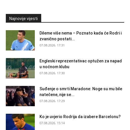
Najnovije vijesti
Dileme više nema – Poznato kada će Rodri i
zvanično postati...
07.08.2026. 17:31
Engleski reprezentativac optužen za napad
u noćnom klubu
07.08.2026. 17:30
Suđenje o smrti Maradone: Noge su mu bile
natečene, nije se...
07.08.2026. 17:29
Ko je uvjerio Rodrija da izabere Barcelonu?
07.08.2026. 15:14