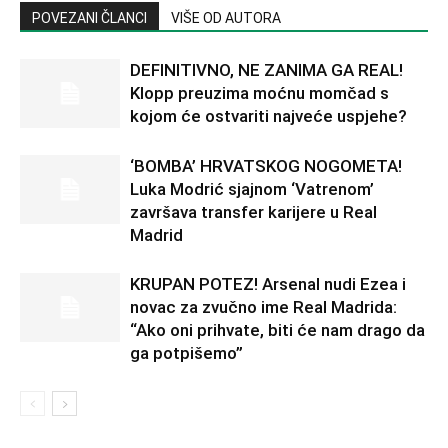
POVEZANI ČLANCI
VIŠE OD AUTORA
DEFINITIVNO, NE ZANIMA GA REAL!
Klopp preuzima moćnu momčad s
kojom će ostvariti najveće uspjehe?
‘BOMBA’ HRVATSKOG NOGOMETA!
Luka Modrić sjajnom ‘Vatrenom’
završava transfer karijere u Real
Madrid
KRUPAN POTEZ! Arsenal nudi Ezea i
novac za zvučno ime Real Madrida:
“Ako oni prihvate, biti će nam drago da
ga potpišemo”