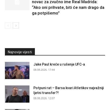
novac za zvučno ime Real Madrida:
“Ako oni prihvate, biti će nam drago da
ga potpišemo”
Najnovije vijesti
Jake Paul kreće u rušenje UFC-a
08.08.2026. 17:44
Potpuni rat – Barsa kvari Atletikov najvažniji
ljetni transfer?!
08.08.2026. 12:07