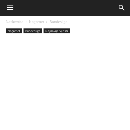
AM
Naslovnica
Nogomet
Bundesliga
Sport
Nogomet
Bundesliga
Najnovije vijesti