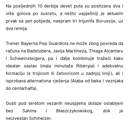
Na posljednjih 10 derbija devet puta su postizana dva i
više golova po susretu, a nešto uspješniji je aktuelni
prvak sa pet pobjeda, naspram tri trijumfa Borussije, uz
dva remija.
Trener Bayerna Pep Guardiola ne može zbog povreda da
računa na Badstubera, Javija Martineza, Thiaga Alcantaru
i Schweinsteigera, pa i dalje kombinuje tražeći kako
idealan sastav (mala minutaža Riberyja) i adekvatnu
formaciju (s trojicom ili četvoricom u zadnjoj liniji), ali i
isprobava alternativna rješenja (Alaba od beka i veznjaka
do centarhalfa).
Gosti pod teretom vezanih neuspjeha dolaze oslabljeni
bez Sahina i
Błaszczykowsk
og, dok je
neizvestan
Schmelzer
.