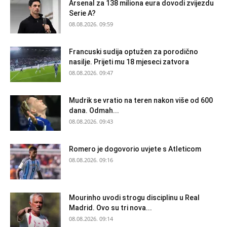
Arsenal za 138 miliona eura dovodi zvijezdu
Serie A?
08.08.2026. 09:59
Francuski sudija optužen za porodično
nasilje. Prijeti mu 18 mjeseci zatvora
08.08.2026. 09:47
Mudrik se vratio na teren nakon više od 600
dana. Odmah...
08.08.2026. 09:43
Romero je dogovorio uvjete s Atleticom
08.08.2026. 09:16
Mourinho uvodi strogu disciplinu u Real
Madrid. Ovo su tri nova...
08.08.2026. 09:14