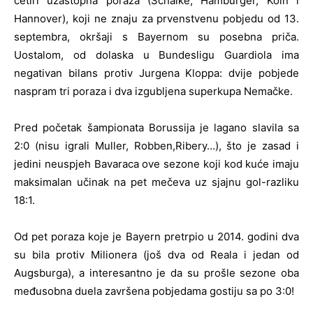
četiri uzastopna poraza (Schalke, Hamburger, Koln i
Hannover), koji ne znaju za prvenstvenu pobjedu od 13.
septembra, okršaji s Bayernom su posebna priča.
Uostalom, od dolaska u Bundesligu Guardiola ima
negativan bilans protiv Jurgena Kloppa: dvije pobjede
naspram tri poraza i dva izgubljena superkupa Nemačke.
Pred početak šampionata Borussija je lagano slavila sa
2:0 (nisu igrali Muller, Robben,Ribery…), što je zasad i
jedini neuspjeh Bavaraca ove sezone koji kod kuće imaju
maksimalan učinak na pet mečeva uz sjajnu gol-razliku
18:1.
Od pet poraza koje je Bayern pretrpio u 2014. godini dva
su bila protiv Milionera (još dva od Reala i jedan od
Augsburga), a interesantno je da su prošle sezone oba
međusobna duela završena pobjedama gostiju sa po 3:0!