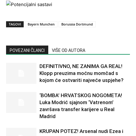
TAGOVI
Bayern Munchen
Borussia Dortmund
POVEZANI ČLANCI
VIŠE OD AUTORA
DEFINITIVNO, NE ZANIMA GA REAL!
Klopp preuzima moćnu momčad s
kojom će ostvariti najveće uspjehe?
‘BOMBA’ HRVATSKOG NOGOMETA!
Luka Modrić sjajnom ‘Vatrenom’
završava transfer karijere u Real
Madrid
KRUPAN POTEZ! Arsenal nudi Ezea i