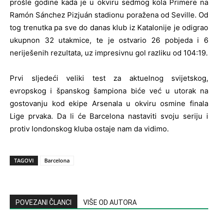
prošle godine kada je u okviru sedmog kola Primere na
Ramón Sánchez Pizjuán stadionu poražena od Seville. Od
tog trenutka pa sve do danas klub iz Katalonije je odigrao
ukupnon 32 utakmice, te je ostvario 26 pobjeda i 6
neriješenih rezultata, uz impresivnu gol razliku od 104:19.
Prvi sljedeći veliki test za aktuelnog svijetskog,
evropskog i španskog šampiona biće već u utorak na
gostovanju kod ekipe Arsenala u okviru osmine finala
Lige prvaka. Da li će Barcelona nastaviti svoju seriju i
protiv londonskog kluba ostaje nam da vidimo.
TAGOVI
Barcelona
POVEZANI ČLANCI
VIŠE OD AUTORA