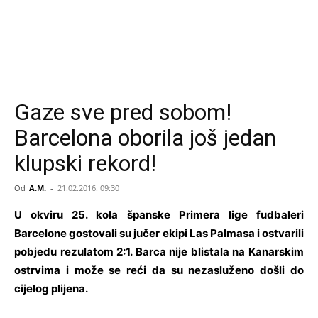
Gaze sve pred sobom!
Barcelona oborila još jedan
klupski rekord!
Od
A.M.
-
21.02.2016. 09:30
U okviru 25. kola španske Primera lige fudbaleri
Barcelone gostovali su jučer ekipi Las Palmasa i ostvarili
pobjedu rezulatom 2:1. Barca nije blistala na Kanarskim
ostrvima i može se reći da su nezasluženo došli do
cijelog plijena.