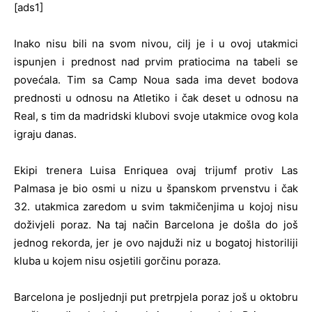
[ads1]
Inako nisu bili na svom nivou, cilj je i u ovoj utakmici
ispunjen i prednost nad prvim pratiocima na tabeli se
povećala. Tim sa Camp Noua sada ima devet bodova
prednosti u odnosu na Atletiko i čak deset u odnosu na
Real, s tim da madridski klubovi svoje utakmice ovog kola
igraju danas.
Ekipi trenera Luisa Enriquea ovaj trijumf protiv Las
Palmasa je bio osmi u nizu u španskom prvenstvu i čak
32. utakmica zaredom u svim takmičenjima u kojoj nisu
doživjeli poraz. Na taj način Barcelona je došla do još
jednog rekorda, jer je ovo najduži niz u bogatoj historiliji
kluba u kojem nisu osjetili gorčinu poraza.
Barcelona je posljednji put pretrpjela poraz još u oktobru