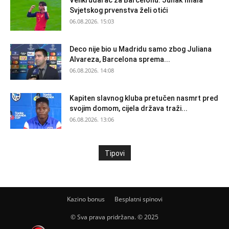
Veliki udarac za Barcelonu: Junak finala
Svjetskog prvenstva želi otići
06.08.2026. 15:03
Deco nije bio u Madridu samo zbog Juliana
Alvareza, Barcelona sprema...
06.08.2026. 14:08
Kapiten slavnog kluba pretučen nasmrt pred
svojim domom, cijela država traži...
06.08.2026. 13:06
Tipovi
Kazino bonus
Besplatni spinovi
© Sva prava pridržana. © 2025