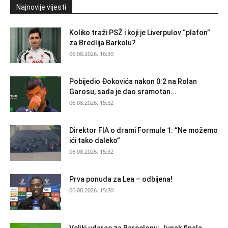
Najnovije vijesti
Koliko traži PSŽ i koji je Liverpulov “plafon”
za Bredlija Barkolu?
06.08.2026. 16:30
Pobijedio Đokovića nakon 0:2 na Rolan
Garosu, sada je dao sramotan...
06.08.2026. 15:32
Direktor FIA o drami Formule 1: “Ne možemo
ići tako daleko”
06.08.2026. 15:32
Prva ponuda za Lea – odbijena!
06.08.2026. 15:30