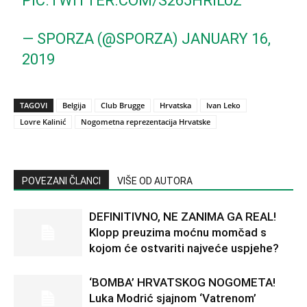
PIC.TWITTER.COM/S265HRILUZ
— SPORZA (@SPORZA)
JANUARY 16,
2019
TAGOVI
Belgija
Club Brugge
Hrvatska
Ivan Leko
Lovre Kalinić
Nogometna reprezentacija Hrvatske
POVEZANI ČLANCI
VIŠE OD AUTORA
DEFINITIVNO, NE ZANIMA GA REAL!
Klopp preuzima moćnu momčad s
kojom će ostvariti najveće uspjehe?
‘BOMBA’ HRVATSKOG NOGOMETA!
Luka Modrić sjajnom ‘Vatrenom’