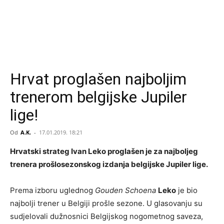
Hrvat proglašen najboljim
trenerom belgijske Jupiler
lige!
Od
A.K.
-
17.01.2019. 18:21
Hrvatski strateg Ivan Leko proglašen je za najboljeg
trenera prošlosezonskog izdanja belgijske Jupiler lige.
Prema izboru uglednog
Gouden Schoena
Leko
je bio
najbolji trener u Belgiji prošle sezone. U glasovanju su
sudjelovali dužnosnici Belgijskog nogometnog saveza,