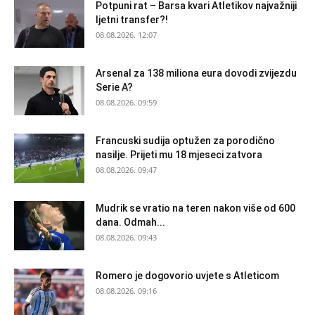
Potpuni rat – Barsa kvari Atletikov najvažniji
ljetni transfer?!
08.08.2026. 12:07
Arsenal za 138 miliona eura dovodi zvijezdu
Serie A?
08.08.2026. 09:59
Francuski sudija optužen za porodično
nasilje. Prijeti mu 18 mjeseci zatvora
08.08.2026. 09:47
Mudrik se vratio na teren nakon više od 600
dana. Odmah...
08.08.2026. 09:43
Romero je dogovorio uvjete s Atleticom
08.08.2026. 09:16