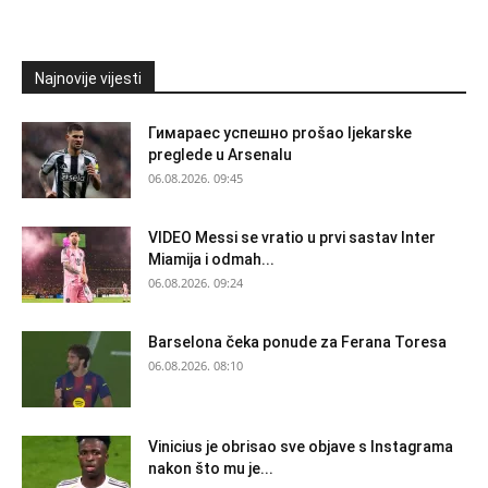
Najnovije vijesti
Гимараеc успешно prošao ljekarske
preglede u Arsenalu
06.08.2026. 09:45
VIDEO Messi se vratio u prvi sastav Inter
Miamija i odmah...
06.08.2026. 09:24
Barselona čeka ponude za Ferana Toresa
06.08.2026. 08:10
Vinicius je obrisao sve objave s Instagrama
nakon što mu je...