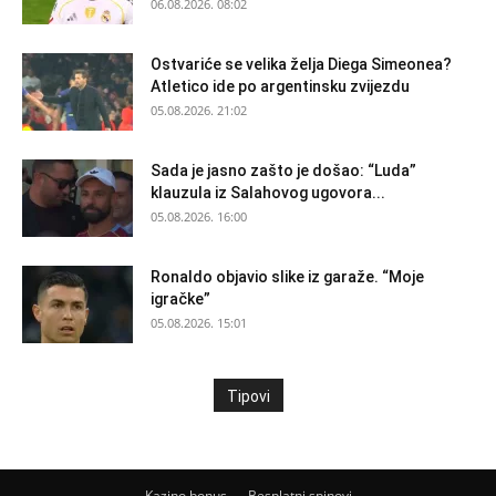
06.08.2026. 08:02
Ostvariće se velika želja Diega Simeonea?
Atletico ide po argentinsku zvijezdu
05.08.2026. 21:02
Sada je jasno zašto je došao: “Luda”
klauzula iz Salahovog ugovora...
05.08.2026. 16:00
Ronaldo objavio slike iz garaže. “Moje
igračke”
05.08.2026. 15:01
Tipovi
Kazino bonus
Besplatni spinovi