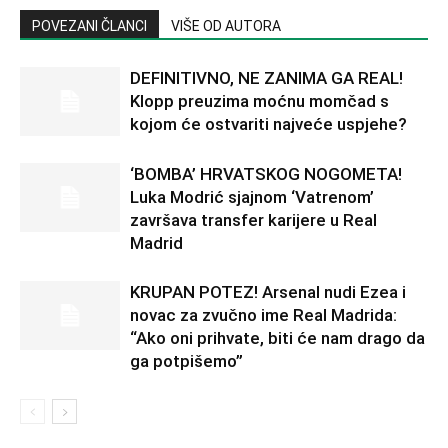
POVEZANI ČLANCI
VIŠE OD AUTORA
DEFINITIVNO, NE ZANIMA GA REAL!
Klopp preuzima moćnu momčad s
kojom će ostvariti najveće uspjehe?
‘BOMBA’ HRVATSKOG NOGOMETA!
Luka Modrić sjajnom ‘Vatrenom’
završava transfer karijere u Real
Madrid
KRUPAN POTEZ! Arsenal nudi Ezea i
novac za zvučno ime Real Madrida:
“Ako oni prihvate, biti će nam drago da
ga potpišemo”