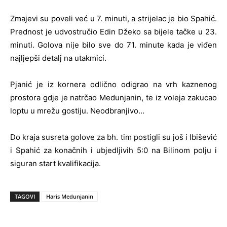
Zmajevi su poveli već u 7. minuti, a strijelac je bio Spahić.
Prednost je udvostručio Edin Džeko sa bijele tačke u 23.
minuti. Golova nije bilo sve do 71. minute kada je viđen
najljepši detalj na utakmici.
Pjanić je iz kornera odlično odigrao na vrh kaznenog
prostora gdje je natrčao Medunjanin, te iz voleja zakucao
loptu u mrežu gostiju. Neodbranjivo…
Do kraja susreta golove za bh. tim postigli su još i Ibišević
i Spahić za konačnih i ubjedljivih 5:0 na Bilinom polju i
siguran start kvalifikacija.
TAGOVI
Haris Medunjanin