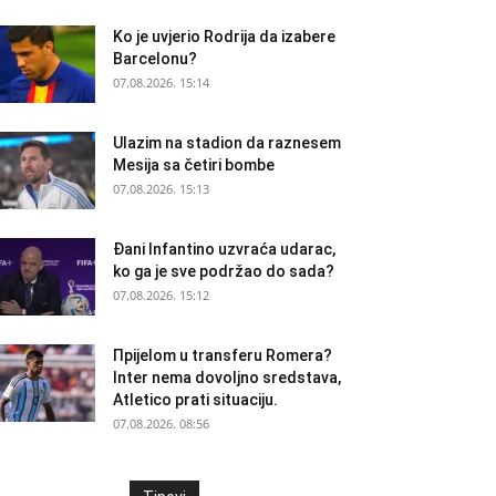
Ko je uvjerio Rodrija da izabere
Barcelonu?
07.08.2026. 15:14
Ulazim na stadion da raznesem
Mesija sa četiri bombe
07.08.2026. 15:13
Đani Infantino uzvraća udarac,
ko ga je sve podržao do sada?
07.08.2026. 15:12
Прijelom u transferu Romera?
Inter nema dovoljno sredstava,
Atletico prati situaciju.
07.08.2026. 08:56