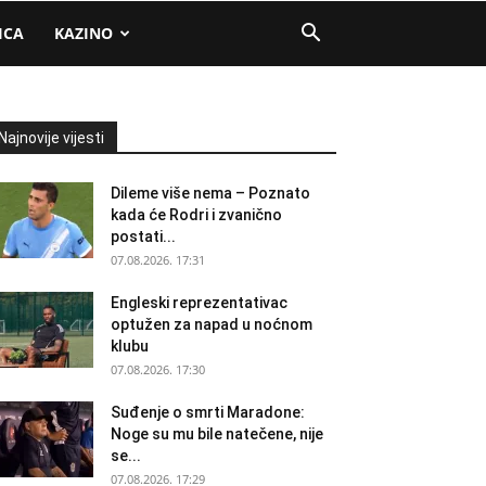
ICA
KAZINO
Najnovije vijesti
Dileme više nema – Poznato
kada će Rodri i zvanično
postati...
07.08.2026. 17:31
Engleski reprezentativac
optužen za napad u noćnom
klubu
07.08.2026. 17:30
Suđenje o smrti Maradone:
Noge su mu bile natečene, nije
se...
07.08.2026. 17:29