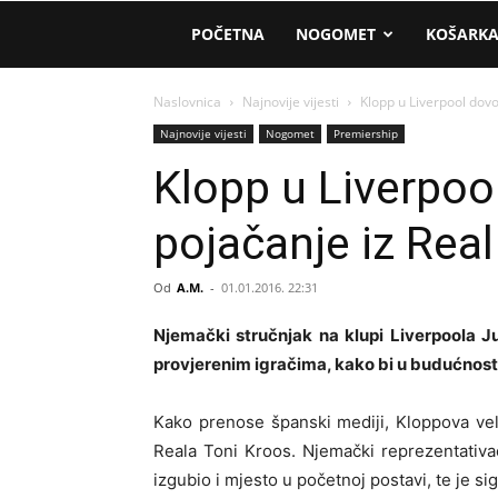
AM
POČETNA
NOGOMET
KOŠARK
Sport
Naslovnica
Najnovije vijesti
Klopp u Liverpool dov
Najnovije vijesti
Nogomet
Premiership
Klopp u Liverpo
pojačanje iz Rea
Od
A.M.
-
01.01.2016. 22:31
Njemački stručnjak na klupi Liverpoola Ju
provjerenim igračima, kako bi u budućnosti
Kako prenose španski mediji, Kloppova vel
Reala Toni Kroos. Njemački reprezentativa
izgubio i mjesto u početnoj postavi, te je s