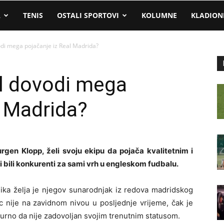
A
TENIS
OSTALI SPORTOVI
KOLUMNE
KLADION
odi mega pojačanje iz Real Madrida?
ol dovodi mega
l Madrida?
rgen Klopp, želi svoju ekipu da pojača kvalitetnim i
 bili konkurenti za sami vrh u engleskom fudbalu.
ika želja je njegov sunarodnjak iz redova madridskog
c nije na zavidnom nivou u posljednje vrijeme, čak je
igurno da nije zadovoljan svojim trenutnim statusom.