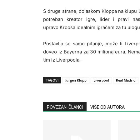
S druge strane, dolaskom Kloppa na klupu Li
potreban kreator igre, lider i pravi na
upravo Kroosa idealnim igračem za tu ulogu
Postavlja se samo pitanje, može li Liverp
doveo iz Bayerna za 30 miliona eura. Nema
tim iz Liverpoola.
TAGOVI
Jurgen Klopp
Liverpool
Real Madrid
POVEZANI ČLANCI
VIŠE OD AUTORA