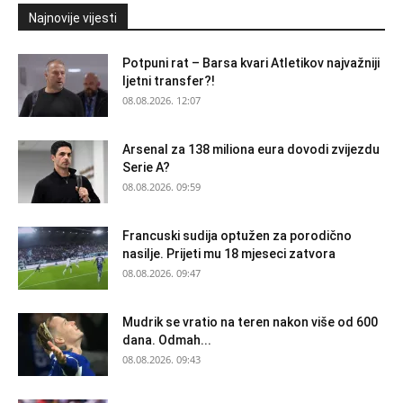
Najnovije vijesti
Potpuni rat – Barsa kvari Atletikov najvažniji
ljetni transfer?!
08.08.2026. 12:07
Arsenal za 138 miliona eura dovodi zvijezdu
Serie A?
08.08.2026. 09:59
Francuski sudija optužen za porodično
nasilje. Prijeti mu 18 mjeseci zatvora
08.08.2026. 09:47
Mudrik se vratio na teren nakon više od 600
dana. Odmah...
08.08.2026. 09:43