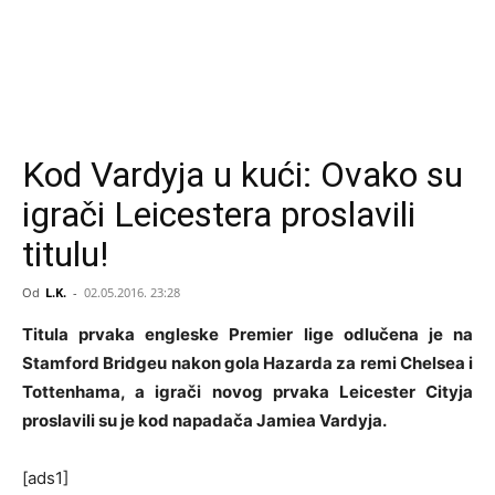
Kod Vardyja u kući: Ovako su
igrači Leicestera proslavili
titulu!
Od
L.K.
-
02.05.2016. 23:28
Titula prvaka engleske Premier lige odlučena je na
Stamford Bridgeu nakon gola Hazarda za remi Chelsea i
Tottenhama, a igrači novog prvaka Leicester Cityja
proslavili su je kod napadača Jamiea Vardyja.
[ads1]