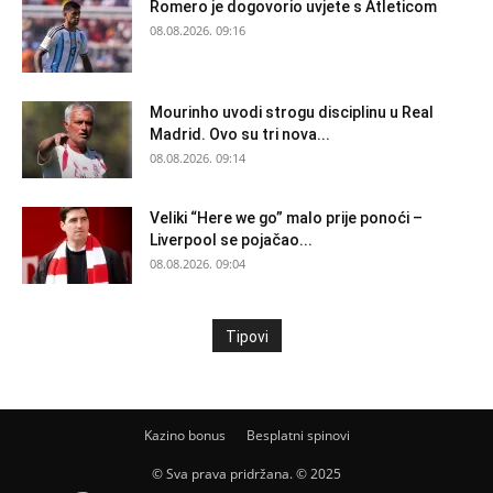
Romero je dogovorio uvjete s Atleticom
08.08.2026. 09:16
Mourinho uvodi strogu disciplinu u Real
Madrid. Ovo su tri nova...
08.08.2026. 09:14
Veliki “Here we go” malo prije ponoći –
Liverpool se pojačao...
08.08.2026. 09:04
Tipovi
Kazino bonus
Besplatni spinovi
© Sva prava pridržana. © 2025