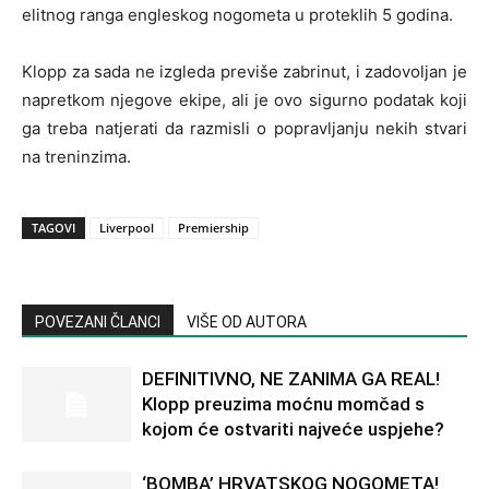
elitnog ranga engleskog nogometa u proteklih 5 godina.
Klopp za sada ne izgleda previše zabrinut, i zadovoljan je
napretkom njegove ekipe, ali je ovo sigurno podatak koji
ga treba natjerati da razmisli o popravljanju nekih stvari
na treninzima.
TAGOVI
Liverpool
Premiership
POVEZANI ČLANCI
VIŠE OD AUTORA
DEFINITIVNO, NE ZANIMA GA REAL!
Klopp preuzima moćnu momčad s
kojom će ostvariti najveće uspjehe?
‘BOMBA’ HRVATSKOG NOGOMETA!