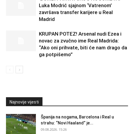
Luka Modrić sjajnom ‘Vatrenom’
završava transfer karijere u Real
Madrid
KRUPAN POTEZ! Arsenal nudi Ezea i
novac za zvučno ime Real Madrida:
“Ako oni prihvate, biti će nam drago da
ga potpišemo”
Najnovije vijesti
Španija na nogama, Barcelona i Real u
strahu: “Novi Haaland” je...
09.08.2026. 15:26