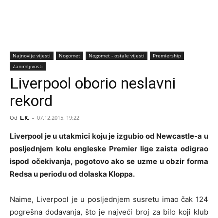
Najnovije vijesti
Nogomet
Nogomet - ostale vijesti
Premiership
Zanimljivosti
Liverpool oborio neslavni
rekord
Od
L.K.
-
07.12.2015. 19:22
Liverpool je u utakmici koju je izgubio od Newcastle-a u
posljednjem kolu engleske Premier lige zaista odigrao
ispod očekivanja, pogotovo ako se uzme u obzir forma
Redsa u periodu od dolaska Kloppa.
Naime, Liverpool je u posljednjem susretu imao čak 124
pogrešna dodavanja, što je najveći broj za bilo koji klub