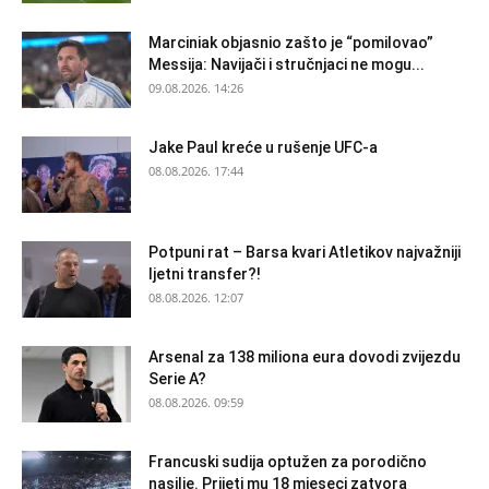
Marciniak objasnio zašto je “pomilovao”
Messija: Navijači i stručnjaci ne mogu...
09.08.2026. 14:26
Jake Paul kreće u rušenje UFC-a
08.08.2026. 17:44
Potpuni rat – Barsa kvari Atletikov najvažniji
ljetni transfer?!
08.08.2026. 12:07
Arsenal za 138 miliona eura dovodi zvijezdu
Serie A?
08.08.2026. 09:59
Francuski sudija optužen za porodično
nasilje. Prijeti mu 18 mjeseci zatvora