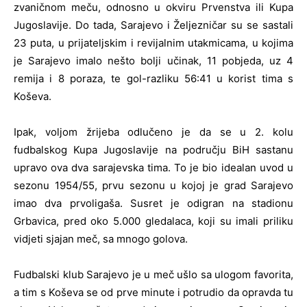
zvaničnom meču, odnosno u okviru Prvenstva ili Kupa
Jugoslavije. Do tada, Sarajevo i Željezničar su se sastali
23 puta, u prijateljskim i revijalnim utakmicama, u kojima
je Sarajevo imalo nešto bolji učinak, 11 pobjeda, uz 4
remija i 8 poraza, te gol-razliku 56:41 u korist tima s
Koševa.
Ipak, voljom žrijeba odlučeno je da se u 2. kolu
fudbalskog Kupa Jugoslavije na području BiH sastanu
upravo ova dva sarajevska tima. To je bio idealan uvod u
sezonu 1954/55, prvu sezonu u kojoj je grad Sarajevo
imao dva prvoligaša. Susret je odigran na stadionu
Grbavica, pred oko 5.000 gledalaca, koji su imali priliku
vidjeti sjajan meč, sa mnogo golova.
Fudbalski klub Sarajevo je u meč ušlo sa ulogom favorita,
a tim s Koševa se od prve minute i potrudio da opravda tu