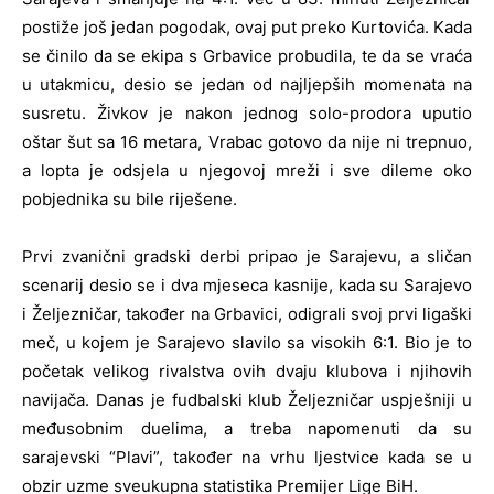
postiže još jedan pogodak, ovaj put preko Kurtovića. Kada
se činilo da se ekipa s Grbavice probudila, te da se vraća
u utakmicu, desio se jedan od najljepših momenata na
susretu. Živkov je nakon jednog solo-prodora uputio
oštar šut sa 16 metara, Vrabac gotovo da nije ni trepnuo,
a lopta je odsjela u njegovoj mreži i sve dileme oko
pobjednika su bile riješene.
Prvi zvanični gradski derbi pripao je Sarajevu, a sličan
scenarij desio se i dva mjeseca kasnije, kada su Sarajevo
i Željezničar, također na Grbavici, odigrali svoj prvi ligaški
meč, u kojem je Sarajevo slavilo sa visokih 6:1. Bio je to
početak velikog rivalstva ovih dvaju klubova i njihovih
navijača. Danas je fudbalski klub Željezničar uspješniji u
međusobnim duelima, a treba napomenuti da su
sarajevski “Plavi”, također na vrhu ljestvice kada se u
obzir uzme sveukupna statistika Premijer Lige BiH.