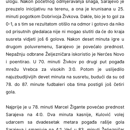
ulogu. Nakon početnog odmjeravanja snaga, Sarajevo je
preuzelo inicijativu na terenu, a ona je krunisana u 25.
minuti pogotkom Dobrivoja Živkova. Dakle, bio je to gol za
0-1, a s tim se rezultatom otišlo na odmor i gotovo da niko
od prisutnih gledalaca nije ni mogao slutiti da će do kraja
susreta vidjeti još 6 golova. Nakon deset minuta igre u
drugom poluvremenu, Sarajevo je povećalo prednost.
Nepažnju odbrane Željezničara iskoristio je Nerćes Novo
i poentirao. U 70. minuti Živkov po drugi put pogađa
mrežu Vrebca za visokih 3:0. Potom je uslijedilo
najuzbudljivijih devet minuta na susretu, budući da su od
78. do 87. minute fudbaleri oba tima postigli još četiri
gola.
Najprije je u 78. minuti Marcel Žigante povećao prednost
Sarajeva na 4:0. Dva minuta kasnije, Kulović volej
udarcem sa dvadesetak metara pogađa rašlje gola
Sarajeva i smanjuje na 4:1. Već u 83. minuti Željezničar