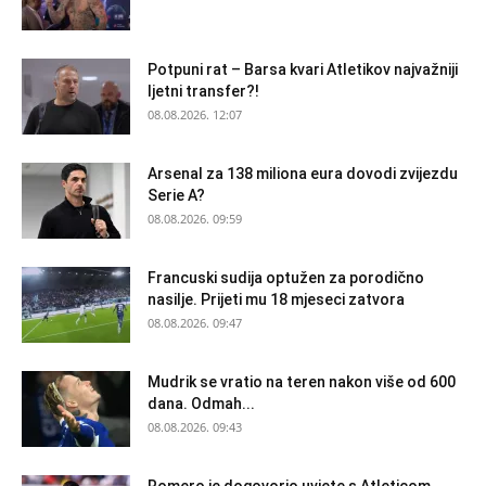
Potpuni rat – Barsa kvari Atletikov najvažniji
ljetni transfer?!
08.08.2026. 12:07
Arsenal za 138 miliona eura dovodi zvijezdu
Serie A?
08.08.2026. 09:59
Francuski sudija optužen za porodično
nasilje. Prijeti mu 18 mjeseci zatvora
08.08.2026. 09:47
Mudrik se vratio na teren nakon više od 600
dana. Odmah...
08.08.2026. 09:43