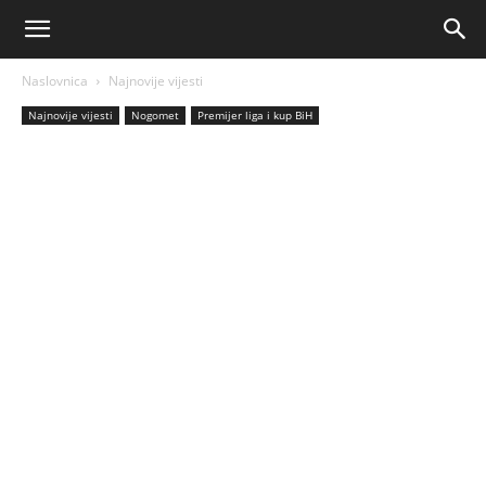
AM
Naslovnica
Najnovije vijesti
Sport
Najnovije vijesti
Nogomet
Premijer liga i kup BiH