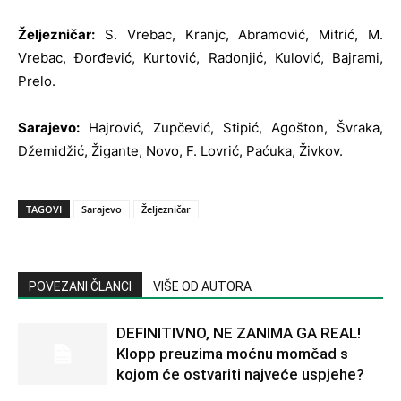
Željezničar:
S. Vrebac, Kranjc, Abramović, Mitrić, M.
Vrebac, Đorđević, Kurtović, Radonjić, Kulović, Bajrami,
Prelo.
Sarajevo:
Hajrović, Zupčević, Stipić, Agošton, Švraka,
Džemidžić, Žigante, Novo, F. Lovrić, Paćuka, Živkov.
TAGOVI
Sarajevo
Željezničar
POVEZANI ČLANCI
VIŠE OD AUTORA
DEFINITIVNO, NE ZANIMA GA REAL!
Klopp preuzima moćnu momčad s
kojom će ostvariti najveće uspjehe?