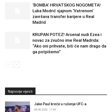
‘BOMBA’ HRVATSKOG NOGOMETA!
Luka Modrić sjajnom ‘Vatrenom’
završava transfer karijere u Real
Madrid
KRUPAN POTEZ! Arsenal nudi Ezea i
novac za zvučno ime Real Madrida:
“Ako oni prihvate, biti će nam drago da
ga potpišemo”
Najnovije vijesti
Jake Paul kreće u rušenje UFC-a
08.08.2026. 17:44