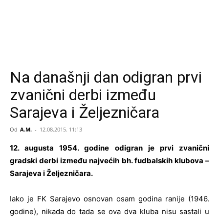
Na današnji dan odigran prvi
zvanični derbi između
Sarajeva i Željezničara
Od
A.M.
-
12.08.2015. 11:13
12. augusta 1954. godine odigran je prvi zvanični
gradski derbi između najvećih bh. fudbalskih klubova –
Sarajeva i Željezničara.
Iako je FK Sarajevo osnovan osam godina ranije (1946.
godine), nikada do tada se ova dva kluba nisu sastali u