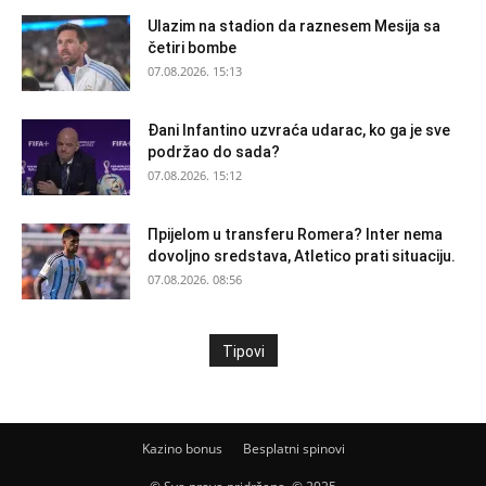
Ulazim na stadion da raznesem Mesija sa
četiri bombe
07.08.2026. 15:13
Đani Infantino uzvraća udarac, ko ga je sve
podržao do sada?
07.08.2026. 15:12
Прijelom u transferu Romera? Inter nema
dovoljno sredstava, Atletico prati situaciju.
07.08.2026. 08:56
Tipovi
Kazino bonus
Besplatni spinovi