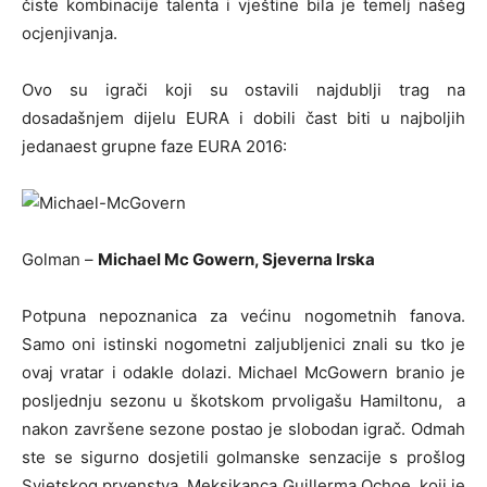
čiste kombinacije talenta i vještine bila je temelj našeg
ocjenjivanja.
Ovo su igrači koji su ostavili najdublji trag na
dosadašnjem dijelu EURA i dobili čast biti u najboljih
jedanaest grupne faze EURA 2016:
Golman –
Michael Mc Gowern, Sjeverna Irska
Potpuna nepoznanica za većinu nogometnih fanova.
Samo oni istinski nogometni zaljubljenici znali su tko je
ovaj vratar i odakle dolazi. Michael McGowern branio je
posljednju sezonu u škotskom prvoligašu Hamiltonu, a
nakon završene sezone postao je slobodan igrač. Odmah
ste se sigurno dosjetili golmanske senzacije s prošlog
Svjetskog prvenstva, Meksikanca Guillerma Ochoe, koji je