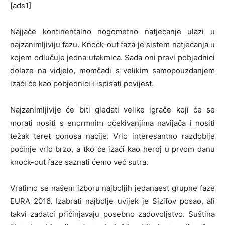
[ads1]
Najjače kontinentalno nogometno natjecanje ulazi u
najzanimljiviju fazu. Knock-out faza je sistem natjecanja u
kojem odlučuje jedna utakmica. Sada oni pravi pobjednici
dolaze na vidjelo, momčadi s velikim samopouzdanjem
izaći će kao pobjednici i ispisati povijest.
Najzanimljivije će biti gledati velike igrače koji će se
morati nositi s enormnim očekivanjima navijača i nositi
težak teret ponosa nacije. Vrlo interesantno razdoblje
počinje vrlo brzo, a tko će izaći kao heroj u prvom danu
knock-out faze saznati ćemo već sutra.
Vratimo se našem izboru najboljih jedanaest grupne faze
EURA 2016. Izabrati najbolje uvijek je Sizifov posao, ali
takvi zadatci pričinjavaju posebno zadovoljstvo. Suština