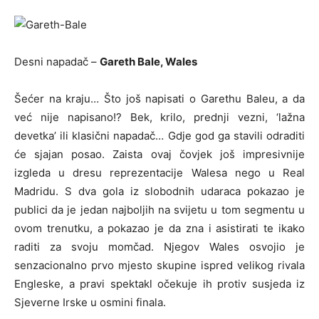
Desni napadač –
Gareth Bale, Wales
Šećer na kraju… Što još napisati o Garethu Baleu, a da
već nije napisano!? Bek, krilo, prednji vezni, ‘lažna
devetka’ ili klasični napadač… Gdje god ga stavili odraditi
će sjajan posao. Zaista ovaj čovjek još impresivnije
izgleda u dresu reprezentacije Walesa nego u Real
Madridu. S dva gola iz slobodnih udaraca pokazao je
publici da je jedan najboljih na svijetu u tom segmentu u
ovom trenutku, a pokazao je da zna i asistirati te ikako
raditi za svoju momčad. Njegov Wales osvojio je
senzacionalno prvo mjesto skupine ispred velikog rivala
Engleske, a pravi spektakl očekuje ih protiv susjeda iz
Sjeverne Irske u osmini finala.