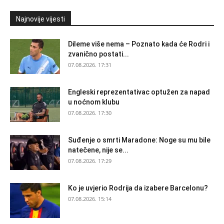
Najnovije vijesti
Dileme više nema – Poznato kada će Rodri i
zvanično postati...
07.08.2026. 17:31
Engleski reprezentativac optužen za napad
u noćnom klubu
07.08.2026. 17:30
Suđenje o smrti Maradone: Noge su mu bile
natečene, nije se...
07.08.2026. 17:29
Ko je uvjerio Rodrija da izabere Barcelonu?
07.08.2026. 15:14