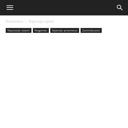
AM
Naslovnica
Najnovije vijesti
Sport
Najnovije vijesti
Nogomet
Svjetsko prvenstvo
Zanimljivosti