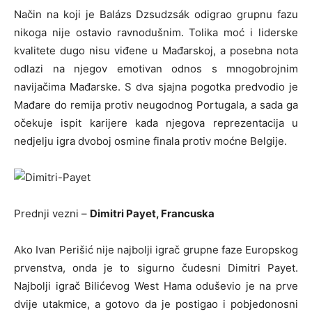
Način na koji je Balázs Dzsudzsák odigrao grupnu fazu
nikoga nije ostavio ravnodušnim. Tolika moć i liderske
kvalitete dugo nisu viđene u Mađarskoj, a posebna nota
odlazi na njegov emotivan odnos s mnogobrojnim
navijačima Mađarske. S dva sjajna pogotka predvodio je
Mađare do remija protiv neugodnog Portugala, a sada ga
očekuje ispit karijere kada njegova reprezentacija u
nedjelju igra dvoboj osmine finala protiv moćne Belgije.
Prednji vezni –
Dimitri Payet, Francuska
Ako Ivan Perišić nije najbolji igrač grupne faze Europskog
prvenstva, onda je to sigurno čudesni Dimitri Payet.
Najbolji igrač Bilićevog West Hama oduševio je na prve
dvije utakmice, a gotovo da je postigao i pobjedonosni