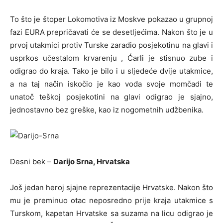
To što je štoper Lokomotiva iz Moskve pokazao u grupnoj
fazi EURA prepričavati će se desetljećima. Nakon što je u
prvoj utakmici protiv Turske zaradio posjekotinu na glavi i
usprkos učestalom krvarenju , Ćarli je stisnuo zube i
odigrao do kraja. Tako je bilo i u sljedeće dvije utakmice,
a na taj način iskočio je kao vođa svoje momčadi te
unatoč teškoj posjekotini na glavi odigrao je sjajno,
jednostavno bez greške, kao iz nogometnih udžbenika.
Desni bek –
Darijo Srna, Hrvatska
Još jedan heroj sjajne reprezentacije Hrvatske. Nakon što
mu je preminuo otac neposredno prije kraja utakmice s
Turskom, kapetan Hrvatske sa suzama na licu odigrao je