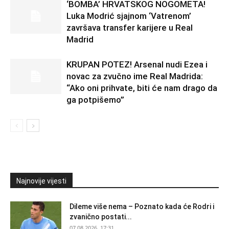
‘BOMBA’ HRVATSKOG NOGOMETA!
Luka Modrić sjajnom ‘Vatrenom’
završava transfer karijere u Real
Madrid
KRUPAN POTEZ! Arsenal nudi Ezea i
novac za zvučno ime Real Madrida:
“Ako oni prihvate, biti će nam drago da
ga potpišemo”
Najnovije vijesti
Dileme više nema – Poznato kada će Rodri i
zvanično postati...
07.08.2026. 17:31