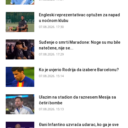
Engleski reprezentativac optužen za napad
u noćnom klubu
07.08.2026. 17:30
Suđenje o smrti Maradone: Noge su mu bile
natečene, nije se...
07.08.2026. 17:29
Ko je uvjerio Rodrija da izabere Barcelonu?
07.08.2026. 15:14
Ulazim na stadion da raznesem Mesija sa
četiri bombe
07.08.2026. 15:13
Đani Infantino uzvraća udarac, ko ga je sve