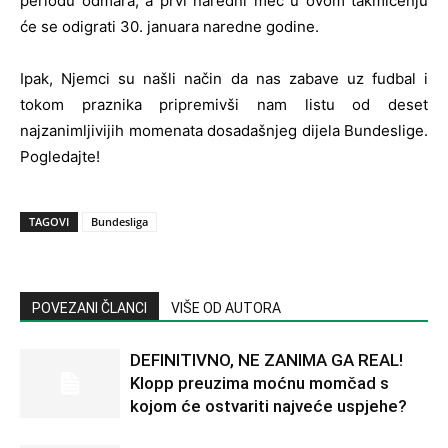
periodu odmara, a prvi naredni meč u ovom takmičenju
će se odigrati 30. januara naredne godine.
Ipak, Njemci su našli način da nas zabave uz fudbal i
tokom praznika pripremivši nam listu od deset
najzanimljivijih momenata dosadašnjeg dijela Bundeslige.
Pogledajte!
TAGOVI
Bundesliga
POVEZANI ČLANCI
VIŠE OD AUTORA
DEFINITIVNO, NE ZANIMA GA REAL!
Klopp preuzima moćnu momčad s
kojom će ostvariti najveće uspjehe?