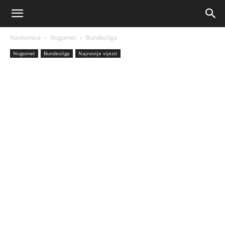
AM
Naslovnica
Nogomet
Bundesliga
Sport
Nogomet
Bundesliga
Najnovije vijesti