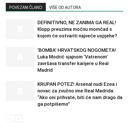
POVEZANI ČLANCI
VIŠE OD AUTORA
DEFINITIVNO, NE ZANIMA GA REAL!
Klopp preuzima moćnu momčad s
kojom će ostvariti najveće uspjehe?
‘BOMBA’ HRVATSKOG NOGOMETA!
Luka Modrić sjajnom ‘Vatrenom’
završava transfer karijere u Real
Madrid
KRUPAN POTEZ! Arsenal nudi Ezea i
novac za zvučno ime Real Madrida:
“Ako oni prihvate, biti će nam drago da
ga potpišemo”