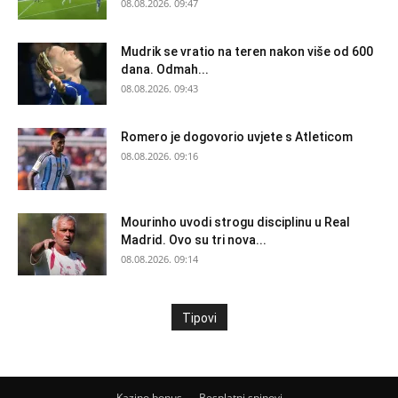
08.08.2026. 09:47
Mudrik se vratio na teren nakon više od 600
dana. Odmah...
08.08.2026. 09:43
Romero je dogovorio uvjete s Atleticom
08.08.2026. 09:16
Mourinho uvodi strogu disciplinu u Real
Madrid. Ovo su tri nova...
08.08.2026. 09:14
Tipovi
Kazino bonus
Besplatni spinovi