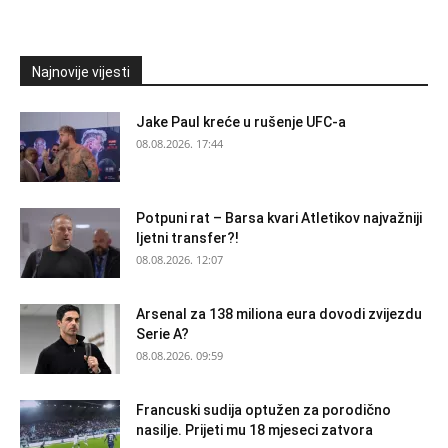
Najnovije vijesti
Jake Paul kreće u rušenje UFC-a
08.08.2026. 17:44
Potpuni rat – Barsa kvari Atletikov najvažniji
ljetni transfer?!
08.08.2026. 12:07
Arsenal za 138 miliona eura dovodi zvijezdu
Serie A?
08.08.2026. 09:59
Francuski sudija optužen za porodično
nasilje. Prijeti mu 18 mjeseci zatvora