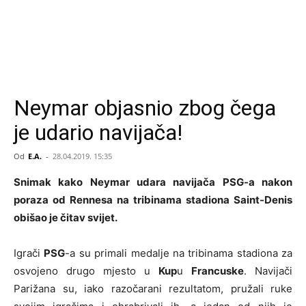
Neymar objasnio zbog čega
je udario navijača!
Od
E.A.
-
28.04.2019. 15:35
Snimak kako Neymar udara navijača PSG-a nakon
poraza od Rennesa na tribinama stadiona Saint-Denis
obišao je čitav svijet.
Igrači
PSG
-a su primali medalje na tribinama stadiona za
osvojeno drugo mjesto u
Kup
u
Francuske
. Navijači
Parižana su, iako razočarani rezultatom, pružali ruke