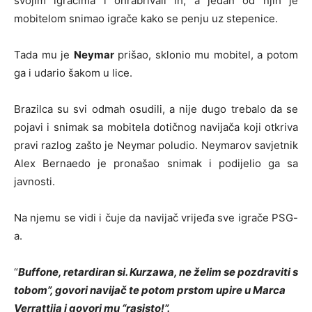
svojim igračima i ohrabrivali ih, a jedan od njih je
mobitelom snimao igrače kako se penju uz stepenice.
Tada mu je
Neymar
prišao, sklonio mu mobitel, a potom
ga i udario šakom u lice.
Brazilca su svi odmah osudili, a nije dugo trebalo da se
pojavi i snimak sa mobitela dotičnog navijača koji otkriva
pravi razlog zašto je Neymar poludio. Neymarov savjetnik
Alex Bernaedo je pronašao snimak i podijelio ga sa
javnosti.
Na njemu se vidi i čuje da navijač vrijeđa sve igrače PSG-
a.
“
Buffone, retardiran si. Kurzawa, ne želim se pozdraviti s
tobom”, govori navijač te potom prstom upire u Marca
Verrattija i govori mu “rasisto!”.