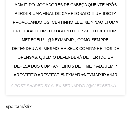
ADMITIDO. JOGADORES DE CABEÇA QUENTE APÓS
PERDER UMA FINAL DE CAMPEONATO E UM IDIOTA
PROVOCANDO-OS. CERTINHO ELE, NÉ ? NÃO LI UMA
CRÍTICA AO COMPORTAMENTO DESSE “TORCEDOR”.
MERECEU ! . @NEYMARJR , COMO SEMPRE,
DEFENDEU A SI MESMO E A SEUS COMPANHEIROS DE
OFENSAS. QUEM O DEFENDERÁ DE TER IDO EM
DEFESA DOS COMPANHEIROS DE TIME ? ALGUÉM ?
#RESPEITO #RESPECT #NEYMAR #NEYMARJR #NJR
A POST SHARED BY
ALEX BERNARDO
(@ALEXBERNARDO_) ON
sportam/klix