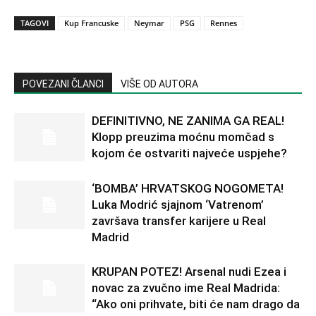
TAGOVI
Kup Francuske
Neymar
PSG
Rennes
POVEZANI ČLANCI
VIŠE OD AUTORA
DEFINITIVNO, NE ZANIMA GA REAL!
Klopp preuzima moćnu momčad s
kojom će ostvariti najveće uspjehe?
‘BOMBA’ HRVATSKOG NOGOMETA!
Luka Modrić sjajnom ‘Vatrenom’
završava transfer karijere u Real
Madrid
KRUPAN POTEZ! Arsenal nudi Ezea i
novac za zvučno ime Real Madrida:
“Ako oni prihvate, biti će nam drago da