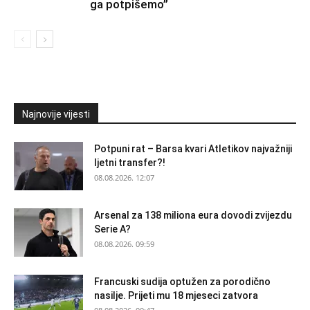
ga potpišemo”
Najnovije vijesti
Potpuni rat – Barsa kvari Atletikov najvažniji
ljetni transfer?!
08.08.2026. 12:07
Arsenal za 138 miliona eura dovodi zvijezdu
Serie A?
08.08.2026. 09:59
Francuski sudija optužen za porodično
nasilje. Prijeti mu 18 mjeseci zatvora