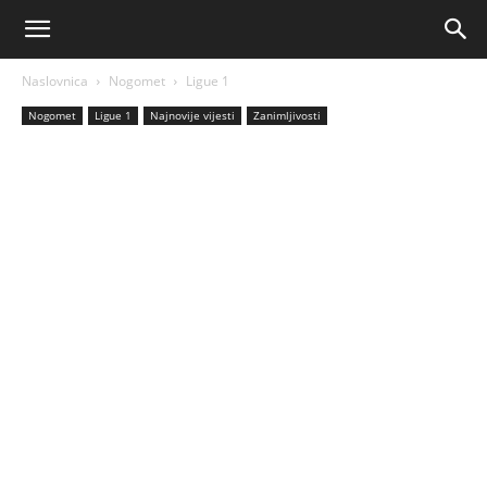
AM
Naslovnica
Nogomet
Ligue 1
Sport
Nogomet
Ligue 1
Najnovije vijesti
Zanimljivosti