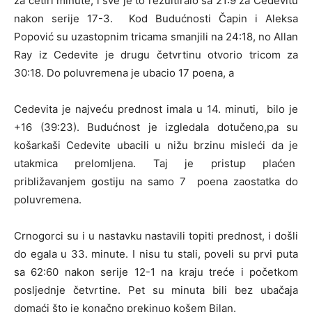
za četiri minute, i sve je to rezultiralo sa 21:9 za Cedevitu
nakon serije 17-3. Kod Budućnosti Čapin i Aleksa
Popović su uzastopnim tricama smanjili na 24:18, no Allan
Ray iz Cedevite je drugu četvrtinu otvorio tricom za
30:18. Do poluvremena je ubacio 17 poena, a
Cedevita je najveću prednost imala u 14. minuti, bilo je
+16 (39:23). Budućnost je izgledala dotučeno,pa su
košarkaši Cedevite ubacili u nižu brzinu misleći da je
utakmica prelomljena. Taj je pristup plaćen
približavanjem gostiju na samo 7 poena zaostatka do
poluvremena.
Crnogorci su i u nastavku nastavili topiti prednost, i došli
do egala u 33. minute. I nisu tu stali, poveli su prvi puta
sa 62:60 nakon serije 12-1 na kraju treće i početkom
posljednje četvrtine. Pet su minuta bili bez ubačaja
domaći što je konačno prekinuo košem Bilan.