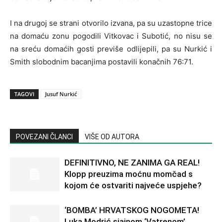
I na drugoj se strani otvorilo izvana, pa su uzastopne trice
na domaću zonu pogodili Vitkovac i Subotić, no nisu se
na sreću domaćih gosti previše odlijepili, pa su Nurkić i
Smith slobodnim bacanjima postavili konačnih 76:71.
TAGOVI
Jusuf Nurkić
POVEZANI ČLANCI
VIŠE OD AUTORA
DEFINITIVNO, NE ZANIMA GA REAL!
Klopp preuzima moćnu momčad s
kojom će ostvariti najveće uspjehe?
‘BOMBA’ HRVATSKOG NOGOMETA!
Luka Modrić sjajnom ‘Vatrenom’