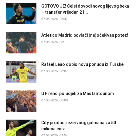
GOTOVO JE! Čelsi dovodi novog lijevog beka
– transfer vrijedan 21...
07.08.2026. 08:47
Atletico Madrid povlači (ne)očekivan potez!
07.08.2026. 08:11
Rafael Leao dobio novu ponudu iz Turske
07.08.2026. 08:07
U Firenci poludjeli za Mastantounom
07.08.2026. 08:00
City prodao rezervnog golmana za 50
miliona eura
07.08.2026. 07:54