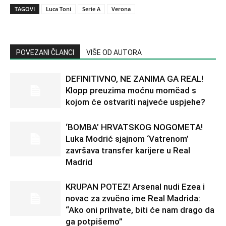
TAGOVI
Luca Toni
Serie A
Verona
POVEZANI ČLANCI
VIŠE OD AUTORA
DEFINITIVNO, NE ZANIMA GA REAL!
Klopp preuzima moćnu momčad s
kojom će ostvariti najveće uspjehe?
‘BOMBA’ HRVATSKOG NOGOMETA!
Luka Modrić sjajnom ‘Vatrenom’
završava transfer karijere u Real
Madrid
KRUPAN POTEZ! Arsenal nudi Ezea i
novac za zvučno ime Real Madrida:
“Ako oni prihvate, biti će nam drago da
ga potpišemo”