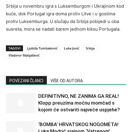
Srbija u novembru igra s Luksemburgom i Ukrajinom kod
kuće, dok Portugal igra doma protiv Litve i u gostima
protiv Luksemburga. U slučaju da Srbija pobijedi u oba
susreta, mora se nadati barem jednom kiksu Portugala.
TAGOVI
Ljubiša Tumbaković
Luka Jović
Srbija
Vladimir Matijašević
POVEZANI ČLANCI
VIŠE OD AUTORA
DEFINITIVNO, NE ZANIMA GA REAL!
Klopp preuzima moćnu momčad s
kojom će ostvariti najveće uspjehe?
‘BOMBA’ HRVATSKOG NOGOMETA!
Luka Modrić sjajnom ‘Vatrenom’