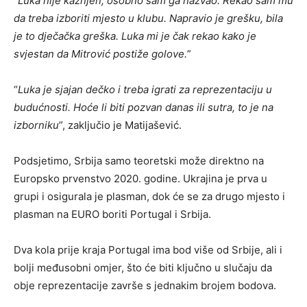
“
Luka nije kažnjen, osobno sam ga nazvao. Rekao sam mu
da treba izboriti mjesto u klubu. Napravio je grešku, bila
je to dječačka greška. Luka mi je čak rekao kako je
svjestan da Mitrović postiže golove.
”
“
Luka je sjajan dečko i treba igrati za reprezentaciju u
budućnosti. Hoće li biti pozvan danas ili sutra, to je na
izborniku
”, zaključio je Matijašević.
Podsjetimo, Srbija samo teoretski može direktno na
Europsko prvenstvo 2020. godine. Ukrajina je prva u
grupi i osigurala je plasman, dok će se za drugo mjesto i
plasman na EURO boriti Portugal i Srbija.
Dva kola prije kraja Portugal ima bod više od Srbije, ali i
bolji međusobni omjer, što će biti ključno u slučaju da
obje reprezentacije završe s jednakim brojem bodova.