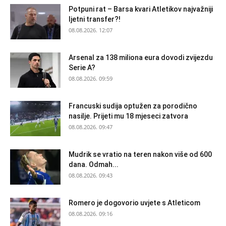
Potpuni rat – Barsa kvari Atletikov najvažniji
ljetni transfer?!
08.08.2026. 12:07
Arsenal za 138 miliona eura dovodi zvijezdu
Serie A?
08.08.2026. 09:59
Francuski sudija optužen za porodično
nasilje. Prijeti mu 18 mjeseci zatvora
08.08.2026. 09:47
Mudrik se vratio na teren nakon više od 600
dana. Odmah...
08.08.2026. 09:43
Romero je dogovorio uvjete s Atleticom
08.08.2026. 09:16