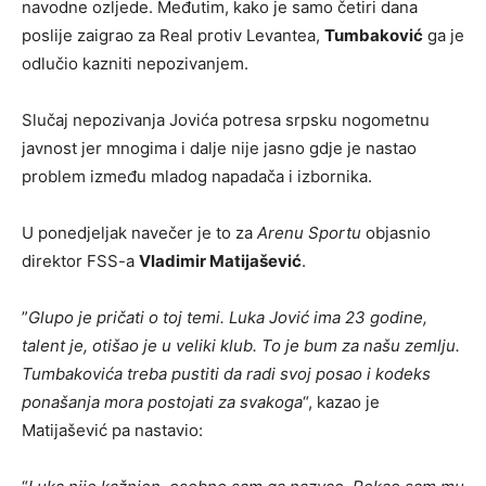
navodne ozljede. Međutim, kako je samo četiri dana
poslije zaigrao za Real protiv Levantea,
Tumbaković
ga je
odlučio kazniti nepozivanjem.
Slučaj nepozivanja Jovića potresa srpsku nogometnu
javnost jer mnogima i dalje nije jasno gdje je nastao
problem između mladog napadača i izbornika.
U ponedjeljak navečer je to za
Arenu Sportu
objasnio
direktor FSS-a
Vladimir Matijašević
.
”
Glupo je pričati o toj temi. Luka Jović ima 23 godine,
talent je, otišao je u veliki klub. To je bum za našu zemlju.
Tumbakovića treba pustiti da radi svoj posao i kodeks
ponašanja mora postojati za svakoga
“, kazao je
Matijašević pa nastavio: