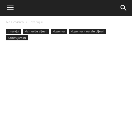
AM
Naslovnica
Intervjui
Sport
Intervjui
Najnovije vijesti
Nogomet
Nogomet - ostale vijesti
Zanimljivosti