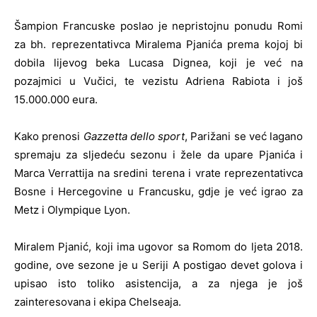
Šampion Francuske poslao je nepristojnu ponudu Romi
za bh. reprezentativca Miralema Pjanića prema kojoj bi
dobila lijevog beka Lucasa Dignea, koji je već na
pozajmici u Vučici, te vezistu Adriena Rabiota i još
15.000.000 eura.
Kako prenosi
Gazzetta dello sport
, Parižani se već lagano
spremaju za sljedeću sezonu i žele da upare Pjanića i
Marca Verrattija na sredini terena i vrate reprezentativca
Bosne i Hercegovine u Francusku, gdje je već igrao za
Metz i Olympique Lyon.
Miralem Pjanić, koji ima ugovor sa Romom do ljeta 2018.
godine, ove sezone je u Seriji A postigao devet golova i
upisao isto toliko asistencija, a za njega je još
zainteresovana i ekipa Chelseaja.