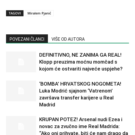
TAGOVI
Miralem Pjanić
POVEZANI ČLANCI
VIŠE OD AUTORA
DEFINITIVNO, NE ZANIMA GA REAL!
Klopp preuzima moćnu momčad s
kojom će ostvariti najveće uspjehe?
‘BOMBA’ HRVATSKOG NOGOMETA!
Luka Modrić sjajnom ‘Vatrenom’
završava transfer karijere u Real
Madrid
KRUPAN POTEZ! Arsenal nudi Ezea i
novac za zvučno ime Real Madrida:
“Ako oni prihvate, biti će nam drago da