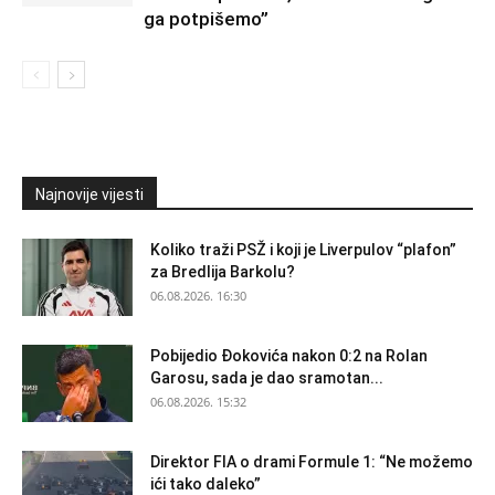
ga potpišemo”
Najnovije vijesti
Koliko traži PSŽ i koji je Liverpulov “plafon”
za Bredlija Barkolu?
06.08.2026. 16:30
Pobijedio Đokovića nakon 0:2 na Rolan
Garosu, sada je dao sramotan...
06.08.2026. 15:32
Direktor FIA o drami Formule 1: “Ne možemo
ići tako daleko”