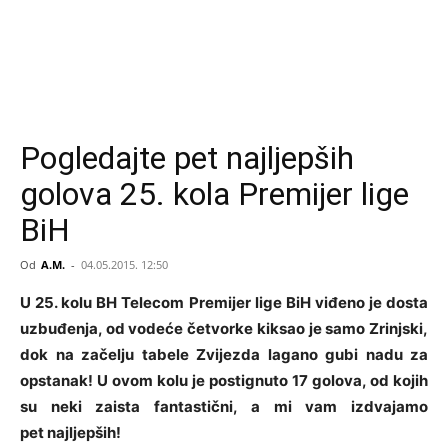
Pogledajte pet najljepših
golova 25. kola Premijer lige
BiH
Od
A.M.
-
04.05.2015. 12:50
U 25. kolu BH Telecom Premijer lige BiH viđeno je dosta
uzbuđenja, od vodeće četvorke kiksao je samo Zrinjski,
dok na začelju tabele Zvijezda lagano gubi nadu za
opstanak! U ovom kolu je postignuto 17 golova, od kojih
su neki zaista fantastični, a mi vam izdvajamo
pet najljepših!