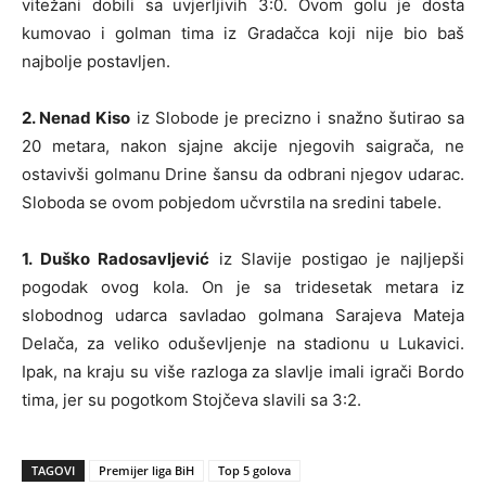
vitežani dobili sa uvjerljivih 3:0. Ovom golu je dosta
kumovao i golman tima iz Gradačca koji nije bio baš
najbolje postavljen.
2. Nenad Kiso
iz Slobode je precizno i snažno šutirao sa
20 metara, nakon sjajne akcije njegovih saigrača, ne
ostavivši golmanu Drine šansu da odbrani njegov udarac.
Sloboda se ovom pobjedom učvrstila na sredini tabele.
1. Duško Radosavljević
iz Slavije postigao je najljepši
pogodak ovog kola. On je sa tridesetak metara iz
slobodnog udarca savladao golmana Sarajeva Mateja
Delača, za veliko oduševljenje na stadionu u Lukavici.
Ipak, na kraju su više razloga za slavlje imali igrači Bordo
tima, jer su pogotkom Stojčeva slavili sa 3:2.
TAGOVI
Premijer liga BiH
Top 5 golova