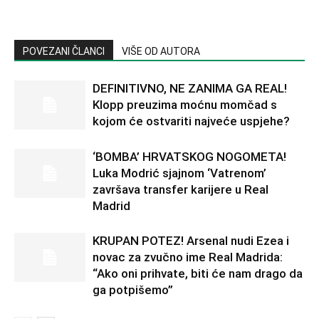
POVEZANI ČLANCI
VIŠE OD AUTORA
DEFINITIVNO, NE ZANIMA GA REAL!
Klopp preuzima moćnu momčad s
kojom će ostvariti najveće uspjehe?
‘BOMBA’ HRVATSKOG NOGOMETA!
Luka Modrić sjajnom ‘Vatrenom’
završava transfer karijere u Real
Madrid
KRUPAN POTEZ! Arsenal nudi Ezea i
novac za zvučno ime Real Madrida:
“Ako oni prihvate, biti će nam drago da
ga potpišemo”