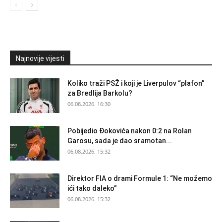
Najnovije vijesti
Koliko traži PSŽ i koji je Liverpulov “plafon”
za Bredlija Barkolu?
06.08.2026. 16:30
Pobijedio Đokovića nakon 0:2 na Rolan
Garosu, sada je dao sramotan...
06.08.2026. 15:32
Direktor FIA o drami Formule 1: “Ne možemo
ići tako daleko”
06.08.2026. 15:32