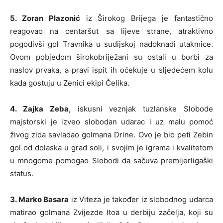
5. Zoran Plazonić
iz Širokog Brijega je fantastično
reagovao na centaršut sa lijeve strane, atraktivno
pogodivši gol Travnika u sudijskoj nadoknadi utakmice.
Ovom pobjedom širokobriježani su ostali u borbi za
naslov prvaka, a pravi ispit ih očekuje u sljedećem kolu
kada gostuju u Zenici ekipi Čelika.
4. Zajka Zeba
, iskusni veznjak tuzlanske Slobode
majstorski je izveo slobodan udarac i uz malu pomoć
živog zida savladao golmana Drine. Ovo je bio peti Zebin
gol od dolaska u grad soli, i svojim je igrama i kvalitetom
u mnogome pomogao Slobodi da sačuva premijerligaški
status.
3. Marko Basara
iz Viteza je također iz slobodnog udarca
matirao golmana Zvijezde Itoa u derbiju začelja, koji su