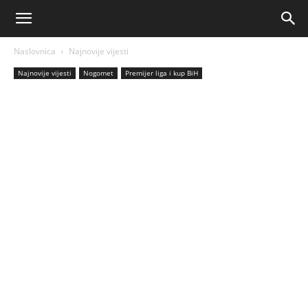
AM
Naslovnica
Najnovije vijesti
Sport
Najnovije vijesti
Nogomet
Premijer liga i kup BiH