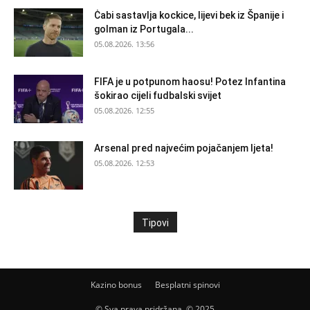
Ċabi sastavlja kockice, lijevi bek iz Španije i
golman iz Portugala...
05.08.2026. 13:56
FIFA je u potpunom haosu! Potez Infantina
šokirao cijeli fudbalski svijet
05.08.2026. 12:55
Arsenal pred najvećim pojačanjem ljeta!
05.08.2026. 12:53
Tipovi
Kazino bonus
Besplatni spinovi
© Sva prava pridržana. © 2025