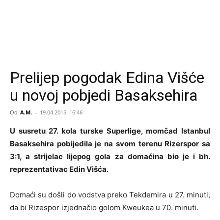
Prelijep pogodak Edina Višće
u novoj pobjedi Basaksehira
Od
A.M.
-
19.04.2015. 16:46
U susretu 27. kola turske Superlige, momčad Istanbul
Basaksehira pobijedila je na svom terenu Rizerspor sa
3:1, a strijelac lijepog gola za domaćina bio je i bh.
reprezentativac Edin Višća.
Domaći su došli do vodstva preko Tekdemira u 27. minuti,
da bi Rizespor izjednačio golom Kweukea u 70. minuti.