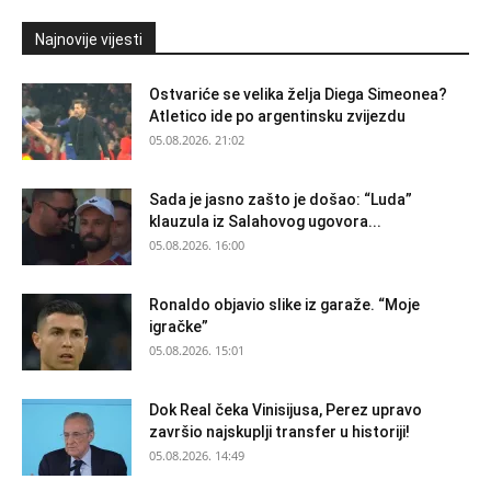
Najnovije vijesti
Ostvariće se velika želja Diega Simeonea?
Atletico ide po argentinsku zvijezdu
05.08.2026. 21:02
Sada je jasno zašto je došao: “Luda”
klauzula iz Salahovog ugovora...
05.08.2026. 16:00
Ronaldo objavio slike iz garaže. “Moje
igračke”
05.08.2026. 15:01
Dok Real čeka Vinisijusa, Perez upravo
završio najskuplji transfer u historiji!
05.08.2026. 14:49