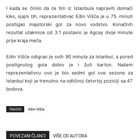
I kada se činilo da će tim iz Istanbula napraviti domaći
kiks, sjajni bh. reprezentativac Edin Višća je u 75. minuti
postigao majstorski gol za novo vodstvo. Konačnih
rezultat utakmice od 3:1 postavio je Agcay dvije minute
prije kraja meča.
Edin Višča odigrao je svih 90 minuta za Istanbul, a pored
postignutog gola dobio je i žuti karton. Našem
reprezentativcu ovo je bio sedmi gol ove sezone za
Istanbul koji je trenutno na odličnoj četvrtoj poziciji sa 47
bodova.
TAGOVI
Edin Višća
POVEZANI ČLANCI
VIŠE OD AUTORA