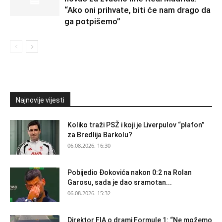
“Ako oni prihvate, biti će nam drago da
ga potpišemo”
Najnovije vijesti
Koliko traži PSŽ i koji je Liverpulov “plafon”
za Bredlija Barkolu?
06.08.2026. 16:30
Pobijedio Đokovića nakon 0:2 na Rolan
Garosu, sada je dao sramotan...
06.08.2026. 15:32
Direktor FIA o drami Formule 1: “Ne možemo