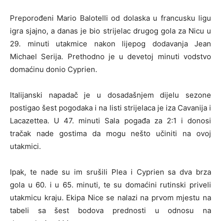
Preporođeni Mario Balotelli od dolaska u francusku ligu
igra sjajno, a danas je bio strijelac drugog gola za Nicu u
29. minuti utakmice nakon lijepog dodavanja Jean
Michael Serija. Prethodno je u devetoj minuti vodstvo
domaćinu donio Cyprien.
Italijanski napadač je u dosadašnjem dijelu sezone
postigao šest pogodaka i na listi strijelaca je iza Cavanija i
Lacazettea. U 47. minuti Sala pogađa za 2:1 i donosi
tračak nade gostima da mogu nešto učiniti na ovoj
utakmici.
Ipak, te nade su im srušili Plea i Cyprien sa dva brza
gola u 60. i u 65. minuti, te su domaćini rutinski priveli
utakmicu kraju. Ekipa Nice se nalazi na prvom mjestu na
tabeli sa šest bodova prednosti u odnosu na