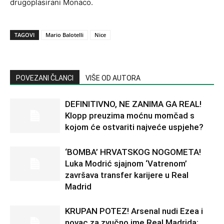
drugoplasirani Monaco.
TAGOVI
Mario Balotelli
Nice
POVEZANI ČLANCI
VIŠE OD AUTORA
DEFINITIVNO, NE ZANIMA GA REAL!
Klopp preuzima moćnu momčad s
kojom će ostvariti najveće uspjehe?
‘BOMBA’ HRVATSKOG NOGOMETA!
Luka Modrić sjajnom ‘Vatrenom’
završava transfer karijere u Real
Madrid
KRUPAN POTEZ! Arsenal nudi Ezea i
novac za zvučno ime Real Madrida: