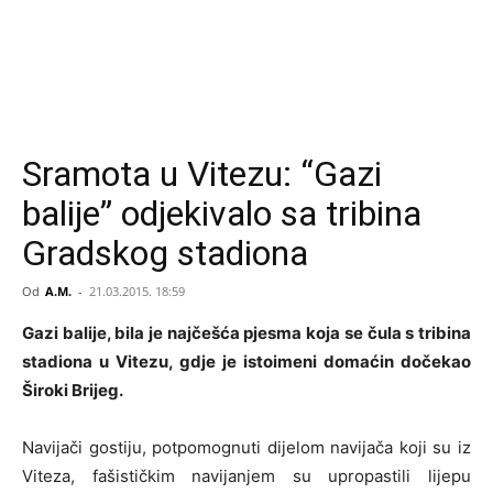
Sramota u Vitezu: “Gazi
balije” odjekivalo sa tribina
Gradskog stadiona
Od
A.M.
-
21.03.2015. 18:59
Gazi balije, bila je najčešća pjesma koja se čula s tribina
stadiona u Vitezu, gdje je istoimeni domaćin dočekao
Široki Brijeg.
Navijači gostiju, potpomognuti dijelom navijača koji su iz
Viteza, fašističkim navijanjem su upropastili lijepu