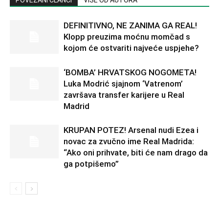
POVEZANI ČLANCI
VIŠE OD AUTORA
DEFINITIVNO, NE ZANIMA GA REAL!
Klopp preuzima moćnu momčad s
kojom će ostvariti najveće uspjehe?
‘BOMBA’ HRVATSKOG NOGOMETA!
Luka Modrić sjajnom ‘Vatrenom’
završava transfer karijere u Real
Madrid
KRUPAN POTEZ! Arsenal nudi Ezea i
novac za zvučno ime Real Madrida:
“Ako oni prihvate, biti će nam drago da
ga potpišemo”