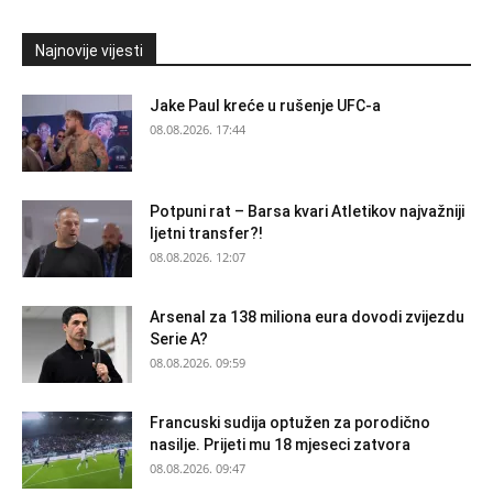
Najnovije vijesti
Jake Paul kreće u rušenje UFC-a
08.08.2026. 17:44
Potpuni rat – Barsa kvari Atletikov najvažniji
ljetni transfer?!
08.08.2026. 12:07
Arsenal za 138 miliona eura dovodi zvijezdu
Serie A?
08.08.2026. 09:59
Francuski sudija optužen za porodično
nasilje. Prijeti mu 18 mjeseci zatvora
08.08.2026. 09:47