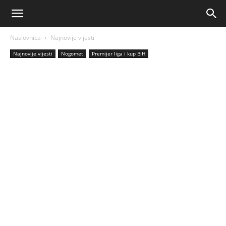
AM
Naslovnica
Najnovije vijesti
Sport
Najnovije vijesti
Nogomet
Premijer liga i kup BiH