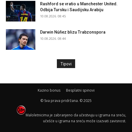
Rashford se vratio u Manchester United.
Odbija Tursku i Saudijsku Arabiju
10.08.2026. 08:45
Darwin Núñez blizu Trabzonspora
10.08.2026. 08:44
Tipovi
Kazino bonus
Besplatni spinovi
© Sva prava pridržana. © 2025
Maloletnicima je zabranjeno da učestvuju u igrama na sreću,
učešće u igrama na sreću može izazvati zavisnost.