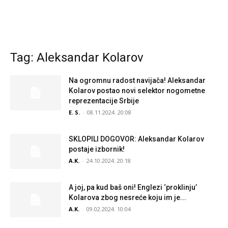
Tag: Aleksandar Kolarov
Na ogromnu radost navijača! Aleksandar
Kolarov postao novi selektor nogometne
reprezentacije Srbije
E. S.
-
08.11.2024. 20:08
SKLOPILI DOGOVOR: Aleksandar Kolarov
postaje izbornik!
A.K.
-
24.10.2024. 20:18
A joj, pa kud baš oni! Englezi ‘proklinju’
Kolarova zbog nesreće koju im je...
A.K.
-
09.02.2024. 10:04