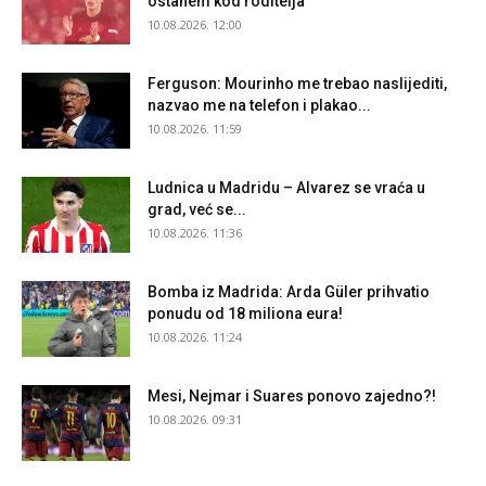
ostanem kod roditelja”
10.08.2026. 12:00
Ferguson: Mourinho me trebao naslijediti,
nazvao me na telefon i plakao...
10.08.2026. 11:59
Ludnica u Madridu – Alvarez se vraća u
grad, već se...
10.08.2026. 11:36
Bomba iz Madrida: Arda Güler prihvatio
ponudu od 18 miliona eura!
10.08.2026. 11:24
Mesi, Nejmar i Suares ponovo zajedno?!
10.08.2026. 09:31