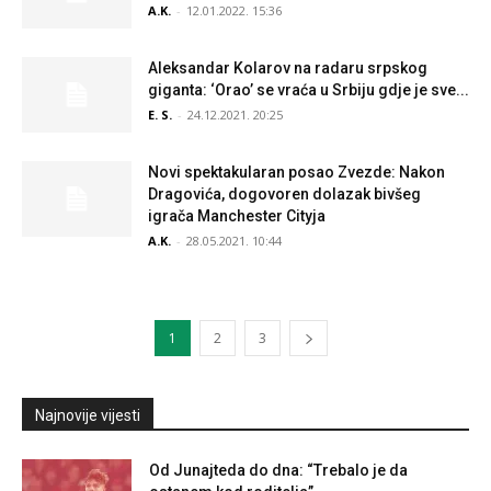
A.K.
-
12.01.2022. 15:36
Aleksandar Kolarov na radaru srpskog
giganta: ‘Orao’ se vraća u Srbiju gdje je sve...
E. S.
-
24.12.2021. 20:25
Novi spektakularan posao Zvezde: Nakon
Dragovića, dogovoren dolazak bivšeg
igrača Manchester Cityja
A.K.
-
28.05.2021. 10:44
1
2
3
Najnovije vijesti
Od Junajteda do dna: “Trebalo je da