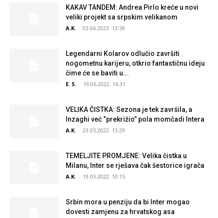
KAKAV TANDEM: Andrea Pirlo kreće u novi
veliki projekt sa srpskim velikanom
A.K.
-
03.06.2023. 13:59
Legendarni Kolarov odlučio završiti
nogometnu karijeru, otkrio fantastičnu ideju
čime će se baviti u...
E. S.
-
19.06.2022. 16:31
VELIKA ČISTKA: Sezona je tek završila, a
Inzaghi već “prekrižio” pola momčadi Intera
A.K.
-
23.05.2022. 13:29
TEMELJITE PROMJENE: Velika čistka u
Milanu, Inter se rješava čak šestorice igrača
A.K.
-
19.03.2022. 10:15
Srbin mora u penziju da bi Inter mogao
dovesti zamjenu za hrvatskog asa