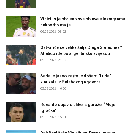
Vinicius je obrisao sve objave s Instagrama
nakon što mu je...
06.08.2026. 08:02
Ostvariće se velika želja Diega Simeonea?
Atletico ide po argentinsku zvijezdu
05.08.2026. 21:02
Sada je jasno zašto je došao: “Luda”
klauzula iz Salahovog ugovora...
05.08.2026. 16:00
Ronaldo objavio slike iz garaže. “Moje
igračke”
05.08.2026. 15:01