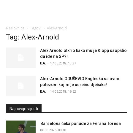
Naslovnica
Tagovi
Alex-Arnold
Tag: Alex-Arnold
Alex Arnold otkrio kako mu je Klopp saopštio
da ide na SP?!
E.A.
-
17.05.2018. 13:37
Alex-Arnold ODUŠEVIO Englesku sa ovim
potezom kojim je usrećio dječaka!
E.A.
-
14.05.2018. 16:52
Najnovije vijesti
Barselona čeka ponude za Ferana Toresa
06.08.2026. 08:10