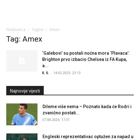
Naslovnica
Tagovi
Amex
Tag: Amex
‘Galebovi’ su postali noćna mora ‘Plavaca’:
Brighton prvo izbacio Chelsea iz FA Kupa,
a...
E. S.
-
14.02.2025. 23:13
Najnovije vijesti
Dileme više nema – Poznato kada će Rodri i
zvanično postati...
07.08.2026. 17:31
Engleski reprezentativac optužen za napad u