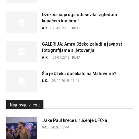
Džekina supruga oduševila izgledom
kupaćem kostimu!
A.K.
-
26.06.2019. 18:30
GALERIJA: Amra Džeko zaludila javnost
fotografijama s ljetovanja!
A.K.
-
06.07.2018. 10:47
Šta je Džeku dočekalo na Maldivima?
L.K.
-
23.02.2015. 11:41
Najnovije vijesti
Jake Paul kreće u rušenje UFC-a
08.08.2026. 17:44