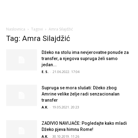
Naslovnica
Tagovi
Amra Silajdžić
Tag: Amra Silajdžić
Džeko na stolu ima nevjerovatne ponude za
transfer, a njegova supruga želi samo
jedan...
E. S.
-
21.06.2022. 17:04
Supruga se mora slušati: Džeko zbog
Amrine velike želje radi senzacionalan
transfer
A.K.
-
19.05.2021. 20:23
ZADIVIO NAVIJAČE: Pogledajte kako mladi
Džeko pjeva himnu Rome!
A.K.
-
30.10.2019. 11:26