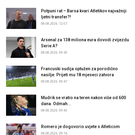
Potpuni rat – Barsa kvari Atletikov najvažniji
ljetni transfer?!
08.08.2026. 12:07
Arsenal za 138 miliona eura dovodi zvijezdu
Serie A?
08.08.2026. 09:59
Francuski sudija optužen za porodično
nasilje. Prijeti mu 18 mjeseci zatvora
08.08.2026. 09:47
Mudrik se vratio na teren nakon više od 600
dana. Odmah...
08.08.2026. 09:43
Romero je dogovorio uvjete s Atleticom
08.08.2026. 09:16