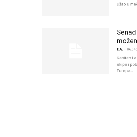
ušao u meč 
Senad 
možem
E.A.
-
06.04.
Kapiten Laz
ekipe i po
Europa...