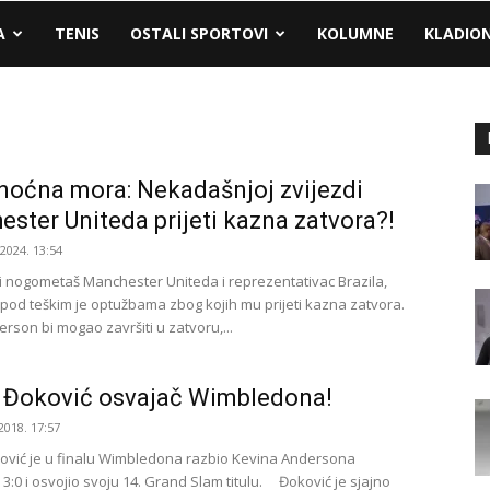
A
TENIS
OSTALI SPORTOVI
KOLUMNE
KLADIO
noćna mora: Nekadašnjoj zvijezdi
ster Uniteda prijeti kazna zatvora?!
.2024. 13:54
 nogometaš Manchester Uniteda i reprezentativac Brazila,
pod teškim je optužbama zbog kojih mu prijeti kazna zatvora.
rson bi mogao završiti u zatvoru,...
 Đoković osvajač Wimbledona!
2018. 17:57
vić je u finalu Wimbledona razbio Kevina Andersona
3:0 i osvojio svoju 14. Grand Slam titulu. Đoković je sjajno