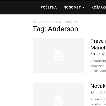
AM
POČETNA
NOGOMET
KOŠARK
Sport
Naslovnica
Tagovi
Anderson
Tag: Anderson
Prava 
Manche
E. S.
-
11.09
Nekadašnji
Anderson, 
Dakle, Ande
Novak
E.A.
-
15.07.
Novak Đoko
rezultatom 