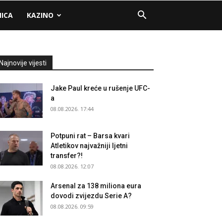
NICA
KAZINO
Najnovije vijesti
Jake Paul kreće u rušenje UFC-
a
08.08.2026. 17:44
Potpuni rat – Barsa kvari
Atletikov najvažniji ljetni
transfer?!
08.08.2026. 12:07
Arsenal za 138 miliona eura
dovodi zvijezdu Serie A?
08.08.2026. 09:59