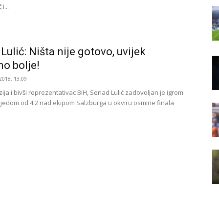
i...
Lulić: Ništa nije gotovo, uvijek
o bolje!
2018. 13:09
ija i bivši reprezentativac BiH, Senad Lulić zadovoljan je igrom
bjedom od 4:2 nad ekipom Salzburga u okviru osmine finala