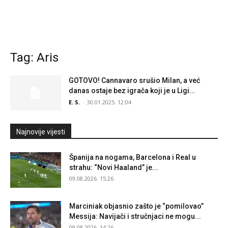
Tag: Aris
GOTOVO! Cannavaro srušio Milan, a već
danas ostaje bez igrača koji je u Ligi...
E. S.
-
30.01.2025. 12:04
Najnovije vijesti
Španija na nogama, Barcelona i Real u
strahu: “Novi Haaland” je...
09.08.2026. 15:26
Marciniak objasnio zašto je “pomilovao”
Messija: Navijači i stručnjaci ne mogu...
09.08.2026. 14:26