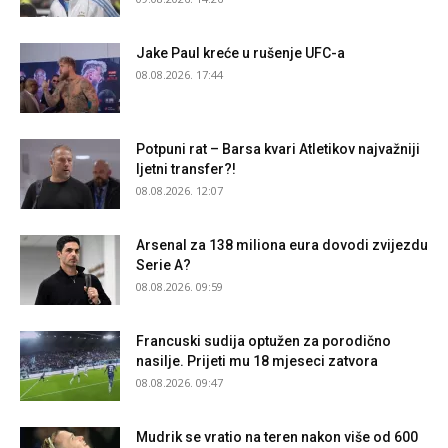
Jake Paul kreće u rušenje UFC-a
08.08.2026. 17:44
Potpuni rat – Barsa kvari Atletikov najvažniji
ljetni transfer?!
08.08.2026. 12:07
Arsenal za 138 miliona eura dovodi zvijezdu
Serie A?
08.08.2026. 09:59
Francuski sudija optužen za porodično
nasilje. Prijeti mu 18 mjeseci zatvora
08.08.2026. 09:47
Mudrik se vratio na teren nakon više od 600