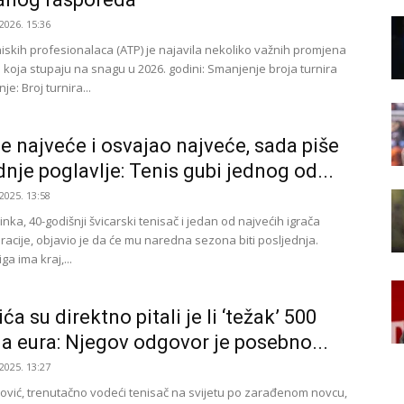
2026. 15:36
iskih profesionalaca (ATP) je najavila nekoliko važnih promjena
a koja stupaju na snagu u 2026. godini: Smanjenje broja turnira
e: Broj turnira...
je najveće i osvajao najveće, sada piše
dnje poglavlje: Tenis gubi jednog od...
2025. 13:58
ka, 40-godišnji švicarski tenisač i jedan od najvećih igrača
racije, objavio je da će mu naredna sezona biti posljednja.
ga ima kraj,...
a su direktno pitali je li ‘težak’ 500
na eura: Njegov odgovor je posebno...
2025. 13:27
vić, trenutačno vodeći tenisač na svijetu po zarađenom novcu,