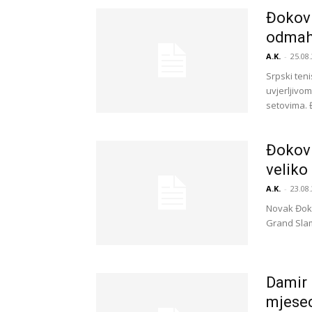
Đokovi
odmah 
A.K.
-
25.08.
Srpski ten
uvjerljivo
setovima. Đ
Đokovi
veliko
A.K.
-
23.08.
Novak Đokov
Grand Slam 
Damir 
mjesec