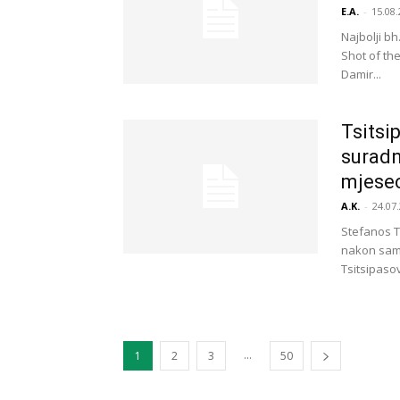
E.A.
-
15.08.
Najbolji b
Shot of th
Damir...
Tsitsi
suradn
mjesec
A.K.
-
24.07.
Stefanos T
nakon samo
Tsitsipaso
...
1
2
3
50