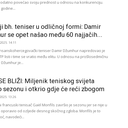
 dodatno povećao svoju prednost u odnosu na konkurenciju.
 godine...
ji bh. teniser u odličnoj formi: Damir
r se opet našao među 60 najjačih...
.2025. 14:11
onsanskohercegovački teniser Damir Džumhur napredovao je
P listi i time se vratio među elitu. U odnosu na prošlosedmičnu
r Džumhur je...
E BLIŽI: Miljenik teniskog svijeta
o sezonu i otkrio gdje će reći zbogom
2025. 13:26
i francuski tenisač Gaël Monfils završio je sezonu jer se nije u
 oporavio od ozljede desnog skočnog zgloba. Monfils je to
oć, navodeći...