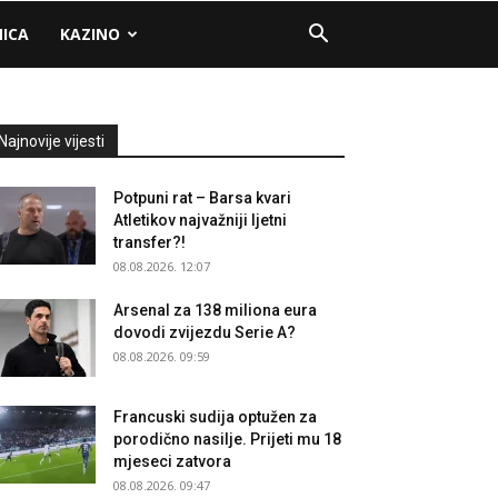
NICA
KAZINO
Najnovije vijesti
Potpuni rat – Barsa kvari
Atletikov najvažniji ljetni
transfer?!
08.08.2026. 12:07
Arsenal za 138 miliona eura
dovodi zvijezdu Serie A?
08.08.2026. 09:59
Francuski sudija optužen za
porodično nasilje. Prijeti mu 18
mjeseci zatvora
08.08.2026. 09:47