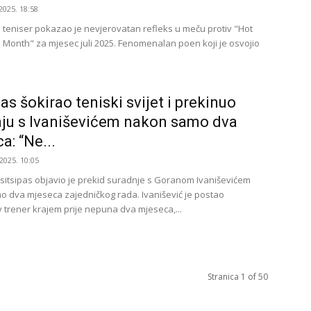
2025. 18:58
h. teniser pokazao je nevjerovatan refleks u meču protiv "Hot
e Month" za mjesec juli 2025. Fenomenalan poen koji je osvojio
pas šokirao teniski svijet i prekinuo
ju s Ivaniševićem nakon samo dva
a: “Ne...
2025. 10:05
sitsipas objavio je prekid suradnje s Goranom Ivaniševićem
 dva mjeseca zajedničkog rada. Ivanišević je postao
v trener krajem prije nepuna dva mjeseca,...
Stranica 1 of 50