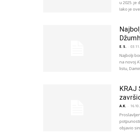
u 2025. je
Iako je ove
Najbol
Džumhu
E. S.
-
03.11
Najbolji b
na novoj AT
listu, Dami
KRAJ S
završi
A.K.
-
16.10.
Proslavljen
potpunosti
objavio sin