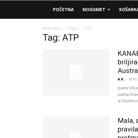
AM
POČETNA
NOGOMET
KOŠARK
Sport
Naslovnica
Tagovi
ATP
Tag: ATP
KANAĐ
brilji
Austra
A.K.
-
18.01.
Damir Džum
Liama Draxl
a Džumhur.
Mala, 
pravil
pretrp