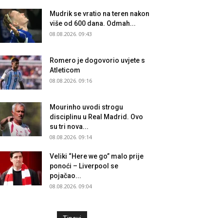
Mudrik se vratio na teren nakon
više od 600 dana. Odmah...
08.08.2026. 09:43
Romero je dogovorio uvjete s
Atleticom
08.08.2026. 09:16
Mourinho uvodi strogu
disciplinu u Real Madrid. Ovo
su tri nova...
08.08.2026. 09:14
Veliki “Here we go” malo prije
ponoći – Liverpool se
pojačao...
08.08.2026. 09:04