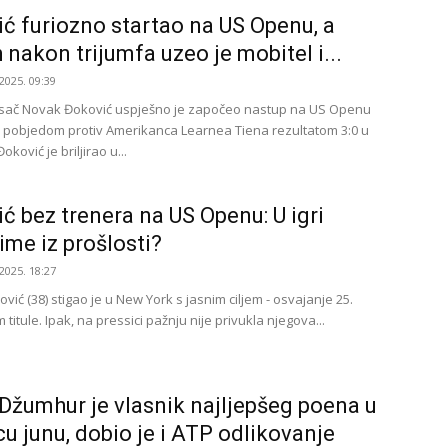
ć furiozno startao na US Openu, a
nakon trijumfa uzeo je mobitel i...
2025. 09:39
isač Novak Đoković uspješno je započeo nastup na US Openu
m pobjedom protiv Amerikanca Learnea Tiena rezultatom 3:0 u
oković je briljirao u...
ć bez trenera na US Openu: U igri
 ime iz prošlosti?
2025. 18:27
ić (38) stigao je u New York s jasnim ciljem - osvajanje 25.
titule. Ipak, na pressici pažnju nije privukla njegova...
Džumhur je vlasnik najljepšeg poena u
u junu, dobio je i ATP odlikovanje