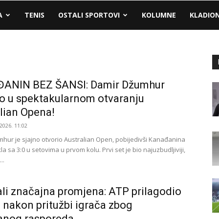
A
TENIS
OSTALI SPORTOVI
KOLUMNE
KLADIO
ANIN BEZ ŠANSI: Damir Džumhur
rao u spektakularnom otvaranju
lian Opena!
2026. 11:02
hur je sjajno otvorio Australian Open, pobijedivši Kanađanina
a sa 3:0 u setovima u prvom kolu. Prvi set je bio najuzbudljiviji,
..
ali značajna promjena: ATP prilagodio
a nakon pritužbi igrača zbog
anog rasporeda