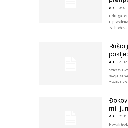
A.K.
-
08.01.
Udruga ten
u pravilim
za bodovanj
Rušio 
poslje
A.K.
-
20.12.
Stan Wawrin
svoje gene
"Svaka knji
Đoković
miliju
A.K.
-
24.11.
Novak Đoko