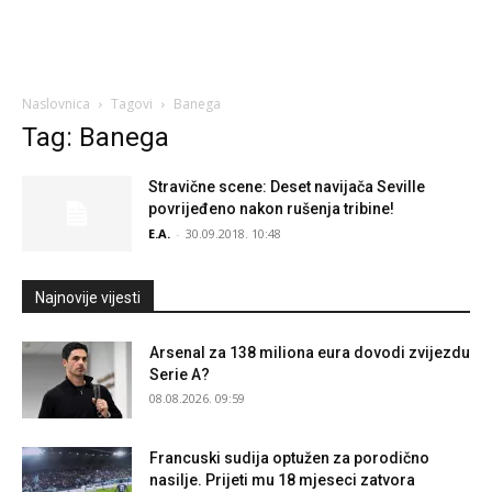
Naslovnica
Tagovi
Banega
Tag: Banega
Stravične scene: Deset navijača Seville
povrijeđeno nakon rušenja tribine!
E.A.
-
30.09.2018. 10:48
Najnovije vijesti
Arsenal za 138 miliona eura dovodi zvijezdu
Serie A?
08.08.2026. 09:59
Francuski sudija optužen za porodično
nasilje. Prijeti mu 18 mjeseci zatvora