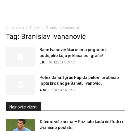
Naslovnica
Tagovi
Branislav Ivananović
Tag: Branislav Ivananović
Bane Ivanović škaricama pogodio i
podsjetio koja je klasa od igrača!
L.K.
-
08.12.2017. 09:17
Potez dana: Igrač Rapida petom probacio
loptu kroz noge Banetu Ivanoviću
A.M.
-
16.07.2016. 22:39
Najnovije vijesti
Dileme više nema – Poznato kada će Rodri i
zvanično postati...