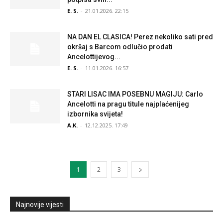
E. S.
-
21.01.2026. 22:15
NA DAN EL CLASICA! Perez nekoliko sati pred
okršaj s Barcom odlučio prodati
Ancelottijevog...
E. S.
-
11.01.2026. 16:57
STARI LISAC IMA POSEBNU MAGIJU: Carlo
Ancelotti na pragu titule najplaćenijeg
izbornika svijeta!
A.K.
-
12.12.2025. 17:49
1
2
3
Najnovije vijesti