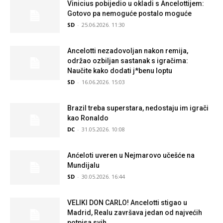
Vinicius pobijedio u okladi s Ancelottijem:
Gotovo pa nemoguće postalo moguće
SD
-
25.06.2026. 11:30
Ancelotti nezadovoljan nakon remija,
održao ozbiljan sastanak s igračima:
Naučite kako dodati j*benu loptu
SD
-
16.06.2026. 15:03
Brazil treba superstara, nedostaju im igrači
kao Ronaldo
DC
-
31.05.2026. 10:08
Anćeloti uveren u Nejmarovo učešće na
Mundijalu
SD
-
30.05.2026. 16:44
VELIKI DON CARLO! Ancelotti stigao u
Madrid, Realu završava jedan od najvećih
potpisa svih...