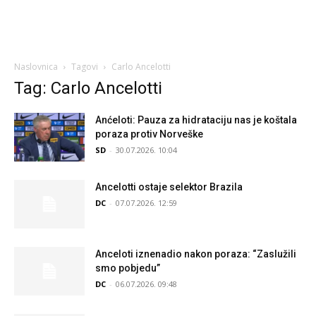
Naslovnica
Tagovi
Carlo Ancelotti
Tag: Carlo Ancelotti
Anćeloti: Pauza za hidrataciju nas je koštala
poraza protiv Norveške
SD
-
30.07.2026. 10:04
Ancelotti ostaje selektor Brazila
DC
-
07.07.2026. 12:59
Anceloti iznenadio nakon poraza: “Zaslužili
smo pobjedu”
DC
-
06.07.2026. 09:48