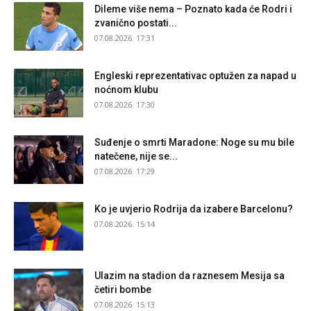
Dileme više nema – Poznato kada će Rodri i
zvanično postati...
07.08.2026. 17:31
Engleski reprezentativac optužen za napad u
noćnom klubu
07.08.2026. 17:30
Suđenje o smrti Maradone: Noge su mu bile
natečene, nije se...
07.08.2026. 17:29
Ko je uvjerio Rodrija da izabere Barcelonu?
07.08.2026. 15:14
Ulazim na stadion da raznesem Mesija sa
četiri bombe
07.08.2026. 15:13