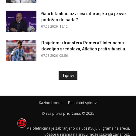
Đani Infantino uzvraća udarac, ko ga je sve
podržao do sada?
07.08.2026. 15:12
Прijelom u transferu Romera? Inter nema
dovoljno sredstava, Atletico prati situaciju.
07.08.2026. 08:56
Tipovi
Kazino bonus
Besplatni spinovi
© Sva prava pridržana. © 2025
Maloletnicima je zabranjeno da učestvuju u igrama na sreću,
učešće u igrama na sreću može izazvati zavisnost.