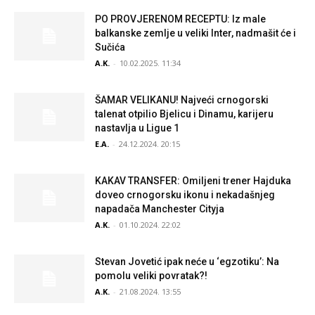
PO PROVJERENOM RECEPTU: Iz male
balkanske zemlje u veliki Inter, nadmašit će i
Sučića
A.K.
-
10.02.2025. 11:34
ŠAMAR VELIKANU! Najveći crnogorski
talenat otpilio Bjelicu i Dinamu, karijeru
nastavlja u Ligue 1
E.A.
-
24.12.2024. 20:15
KAKAV TRANSFER: Omiljeni trener Hajduka
doveo crnogorsku ikonu i nekadašnjeg
napadača Manchester Cityja
A.K.
-
01.10.2024. 22:02
Stevan Jovetić ipak neće u ‘egzotiku’: Na
pomolu veliki povratak?!
A.K.
-
21.08.2024. 13:55