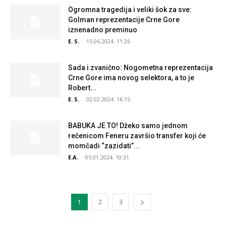
Ogromna tragedija i veliki šok za sve:
Golman reprezentacije Crne Gore
iznenadno preminuo
E. S.
-
15.06.2024. 11:26
Sada i zvanično: Nogometna reprezentacija
Crne Gore ima novog selektora, a to je
Robert...
E. S.
-
02.02.2024. 16:15
BABUKA JE TO! Džeko samo jednom
rečenicom Feneru završio transfer koji će
momčadi “zazidati”...
E.A.
-
05.01.2024. 10:31
1
2
3