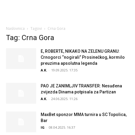
Naslovnica
Tagovi
Crna Gora
Tag: Crna Gora
E, ROBERTE, NIKAKO NA ZELENU GRANU:
Crnogorci “nogirali” Prosinečkog, kormilo
preuzima apsolutna legenda
A.K.
-
19.09.2025. 17:35
PAO JE ZANIMLJIV TRANSFER: Nesuđena
zvijezda Dinama potpisala za Partizan
A.K.
-
24.06.2025. 11:26
MaxBet sponzor MMA turnira u SC Topolica,
Bar
IG
-
08.04.2025. 16:37