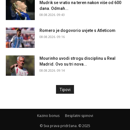
Mudrik se vratio na teren nakon više od 600
dana. Odmah...
08.08.2026. 09:43
Romero je dogovorio uvjete s Atleticom
08.08.2026. 09:16
Mourinho uvodi strogu disciplinu u Real
Madrid. Ovo su tri nova...
08.08.2026. 09:14
Tipovi
Kazino bonus
Besplatni spinovi
© Sva prava pridržana. © 2025