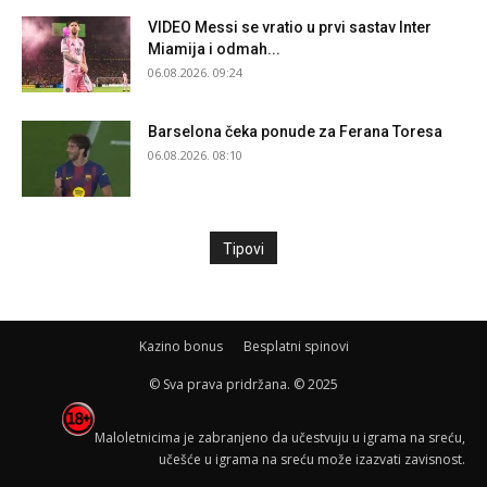
VIDEO Messi se vratio u prvi sastav Inter
Miamija i odmah...
06.08.2026. 09:24
Barselona čeka ponude za Ferana Toresa
06.08.2026. 08:10
Tipovi
Kazino bonus
Besplatni spinovi
© Sva prava pridržana. © 2025
Maloletnicima je zabranjeno da učestvuju u igrama na sreću,
učešće u igrama na sreću može izazvati zavisnost.