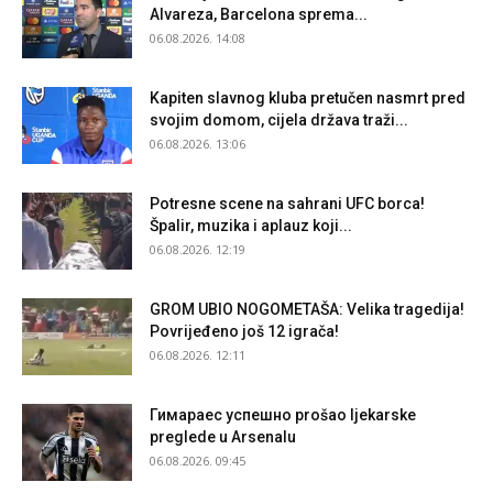
Alvareza, Barcelona sprema...
06.08.2026. 14:08
Kapiten slavnog kluba pretučen nasmrt pred
svojim domom, cijela država traži...
06.08.2026. 13:06
Potresne scene na sahrani UFC borca!
Špalir, muzika i aplauz koji...
06.08.2026. 12:19
GROM UBIO NOGOMETAŠA: Velika tragedija!
Povrijeđeno još 12 igrača!
06.08.2026. 12:11
Гимараеc успешно prošao ljekarske
preglede u Arsenalu
06.08.2026. 09:45