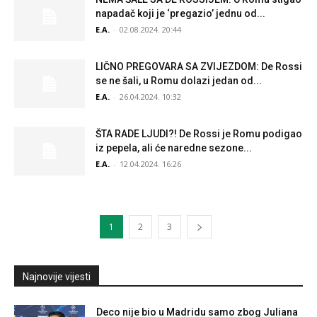
napadač koji je ‘pregazio’ jednu od...
E.A.
-
02.08.2024. 20:44
LIČNO PREGOVARA SA ZVIJEZDOM: De Rossi
se ne šali, u Romu dolazi jedan od...
E.A.
-
26.04.2024. 10:32
ŠTA RADE LJUDI?! De Rossi je Romu podigao
iz pepela, ali će naredne sezone...
E.A.
-
12.04.2024. 16:26
1
2
3
Najnovije vijesti
Deco nije bio u Madridu samo zbog Juliana