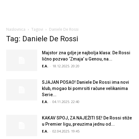
Naslovnica
Tagovi
Daniele De Rossi
Tag: Daniele De Rossi
Majstor zna gdje je najbolja klasa: De Rossi
lično pozvao ‘Zmaja’ u Genou, na...
E.A.
-
18.12.2025. 20:20
SJAJAN POSAO! Daniele De Rossi ima novi
klub, mogao bi pomrsiti račune velikanima
Serie...
E.A.
-
04.11.2025. 22:40
KAKAV SPOJ, ZA NAJEŽITI SE! De Rossi stiže
u Premier ligu, preuzima jednu od...
E.A.
-
02.04.2025. 19:45