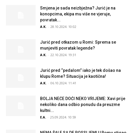
Smjena je sada neizbježna? Jurić je na
konopcima, ekipa mu više ne vjeruje,
povratak...
A.K.
-
28.10.2024. 10:02
Jurić pred otkazom u Romi: Sprema se
munjeviti povratak legende?
A.K.
-
22.10.2024. 19:31
Jurić pred “pedalom” iako je tek došao na
klupu Rome? Situacija je kaotična!
A.K.
-
06.10.2024. 11:41
BOLJA NEĆE DOĆI NEKO VRIJEME: Xavi prije
nekoliko dana odbio ponudu da preuzme
kultni...
E.A.
-
25.09.2024. 10:59
NEMA ŠALE SA DE ROSSIJEM! U Romu stigao