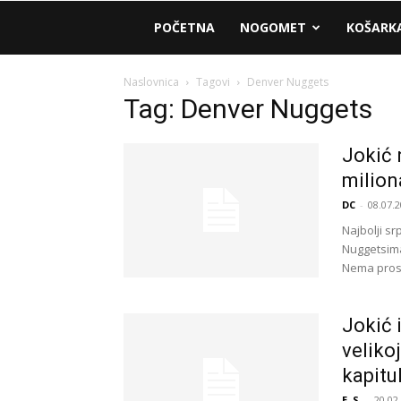
AM
POČETNA
NOGOMET
KOŠARK
Sport
Naslovnica
Tagovi
Denver Nuggets
Tag: Denver Nuggets
Jokić 
milion
DC
-
08.07.2
Najbolji sr
Nuggetsima
Nema prosto
Jokić 
veliko
kapitul
E. S.
-
20.02