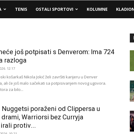
A
TENIS
OSTALI SPORTOVI
KOLUMNE
KLADIO
neće još potpisati s Denverom: Ima 724
a razloga
026. 12:17
pski košarkaš Nikola Jokić želi završiti karijeru u Denver
, ali će još malo sačekati sa potpisivanjem novog ugovora.
ra za bilo...
i Nuggetsi poraženi od Clippersa u
j drami, Warriorsi bez Curryja
irali protiv...
.2026. 10:21