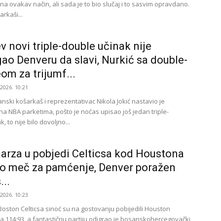
a ovakav način, ali sada je to bio slučaj i to sasvim opravdano.
rkaši...
v novi triple-double učinak nije
o Denveru da slavi, Nurkić sa double-
om za trijumf...
.2026. 10:21
janski košarkaš i reprezentativac Nikola Jokić nastavio je
na NBA parketima, pošto je noćas upisao još jedan triple-
, to nije bilo dovoljno...
arza u pobjedi Celticsa kod Houstona
o meč za pamćenje, Denver poražen
...
.2026. 10:23
Boston Celticsa sinoć su na gostovanju pobijedili Houston
a 114:93, a fantastičnu partiju odigrao je bosanskohercegovački