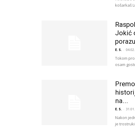
košarkaš Lu
Raspol
Jokić 
poraz
E. S.
-
04.02
Tokom proš
osam gostuj
Premoć
histor
na...
E. S.
-
31.01
Nakon jedn
je trostruk