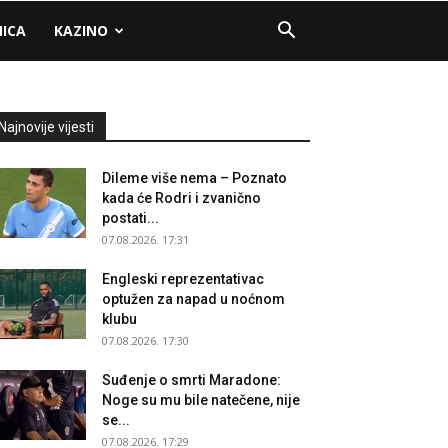
NICA
KAZINO
Najnovije vijesti
Dileme više nema – Poznato
kada će Rodri i zvanično
postati...
07.08.2026. 17:31
Engleski reprezentativac
optužen za napad u noćnom
klubu
07.08.2026. 17:30
Suđenje o smrti Maradone:
Noge su mu bile natečene, nije
se...
07.08.2026. 17:29