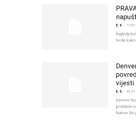
PRAVA
napušt
E. S.
-
17.01
Najbolji ko
tvrde kako 
Denve
povred
vijesti 
E. S.
-
02.01
Denver Nug
problemi s
Nakon što j