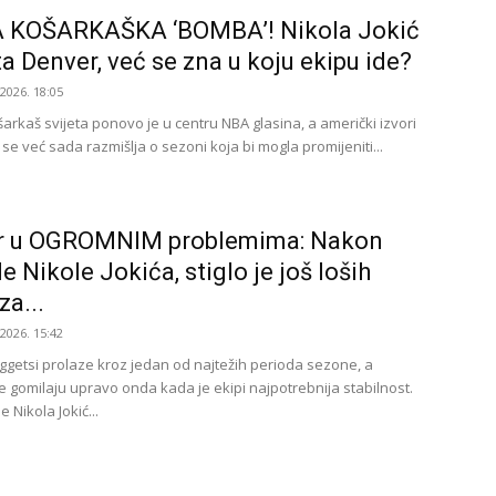
 KOŠARKAŠKA ‘BOMBA’! Nikola Jokić
a Denver, već se zna u koju ekipu ide?
.2026. 18:05
šarkaš svijeta ponovo je u centru NBA glasina, a američki izvori
se već sada razmišlja o sezoni koja bi mogla promijeniti...
r u OGROMNIM problemima: Nakon
e Nikole Jokića, stiglo je još loših
za...
.2026. 15:42
getsi prolaze kroz jedan od najtežih perioda sezone, a
e gomilaju upravo onda kada je ekipi najpotrebnija stabilnost.
e Nikola Jokić...