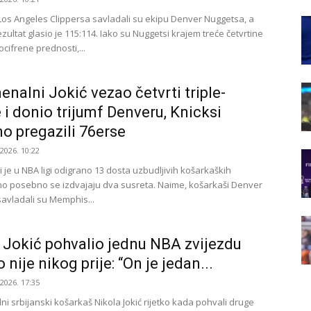
Los Angeles Clippersa savladali su ekipu Denver Nuggetsa, a
ultat glasio je 115:114. Iako su Nuggetsi krajem treće četvrtine
vocifrene prednosti,...
nalni Jokić vezao četvrti triple-
 i donio trijumf Denveru, Knicksi
no pregazili 76erse
.2026. 10:22
 je u NBA ligi odigrano 13 dosta uzbudljivih košarkaških
no posebno se izdvajaju dva susreta. Naime, košarkaši Denver
avladali su Memphis...
 Jokić pohvalio jednu NBA zvijezdu
 nije nikog prije: “On je jedan...
.2026. 17:35
i srbijanski košarkaš Nikola Jokić rijetko kada pohvali druge