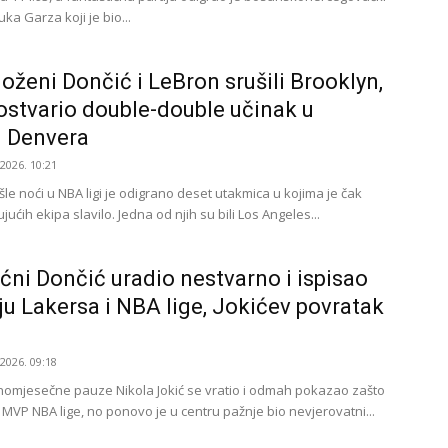
ka Garza koji je bio...
oženi Dončić i LeBron srušili Brooklyn,
ostvario double-double učinak u
u Denvera
.2026. 10:21
le noći u NBA ligi je odigrano deset utakmica u kojima je čak
ućih ekipa slavilo. Jedna od njih su bili Los Angeles...
ni Dončić uradio nestvarno i ispisao
iju Lakersa i NBA lige, Jokićev povratak
.2026. 09:18
omjesečne pauze Nikola Jokić se vratio i odmah pokazao zašto
i MVP NBA lige, no ponovo je u centru pažnje bio nevjerovatni...