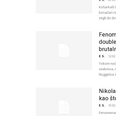
Košarkaši 
konačan rez
stigli do d
Fenome
double
brutal
E. S.
-
12.02
Tokom noći
utakmica, 
Nuggetsa s
Nikola
kao što
E. S.
-
10.02
Fenomenaln