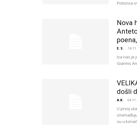
Pistonsa ov
Nova h
Anteto
poena
E. S.
-
14.11
Iza nas je 
Giannis An
VELIKA
došli 
A.K.
-
04.11.
U prvoj uta
iznenađuju
su u konačni