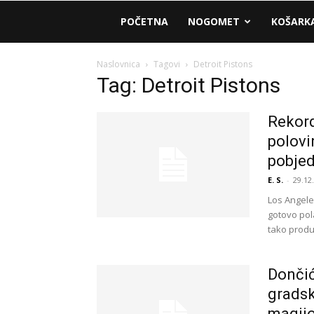
AM
POČETNA
NOGOMET
KOŠARK
Sport
Naslovnica
Tagovi
Detroit Pistons
Tag: Detroit Pistons
Rekord
polovi
pobjed
E. S.
-
29.12
Los Angeles
gotovo pol
tako produž
Dončić
gradsk
magijo