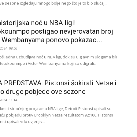
e sezone izgledaju mnogo bolje nego što je to bio slučaj...
istorijska noć u NBA ligi!
kounmpo postigao nevjerovatan broj
, Wembanyama ponovo pokazao...
.2024. 08:53
još jedna uzbudljiva noć u NBA ligi, dok su u glavnim ulogama bili
tetokounmpo i Victor Wembanyama koji su odigrali...
 PREDSTAVA: Pistonsi šokirali Netse i
do druge pobjede ove sezone
2024. 11:14
kmici sinoćnjeg programa NBA lige, Detroit Pistonsi upisali su
ću pobjedu protiv Brooklyn Netsa rezultatom 92:106. Pistonsi
ci upisali vrlo uvjerljiv...