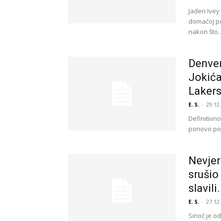
Jaden Ivey 
domaćoj po
nakon što..
Denver
Jokića
Lakers
E. S.
-
29.12
Definitivno
ponovo poka
Nevjer
srušio
slavili.
E. S.
-
27.12
Sinoć je od