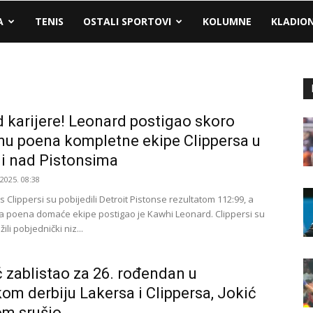
A
TENIS
OSTALI SPORTOVI
KOLUMNE
KLADIO
 karijere! Leonard postigao skoro
nu poena kompletne ekipe Clippersa u
i nad Pistonsima
.2025. 08:38
 Clippersi su pobijedili Detroit Pistonse rezultatom 112:99, a
a poena domaće ekipe postigao je Kawhi Leonard. Clippersi su
ili pobjednički niz...
 zablistao za 26. rođendan u
om derbiju Lakersa i Clippersa, Jokić
m srušio...