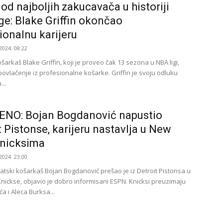
od najboljih zakucavača u historiji
ge: Blake Griffin okončao
ionalnu karijeru
2024. 08:22
šarkaš Blake Griffin, koji je proveo čak 13 sezona u NBA ligi,
povlačenje iz profesionalne košarke. Griffin je svoju odluku
...
ENO: Bojan Bogdanović napustio
t Pistonse, karijeru nastavlja u New
Knicksima
2024. 23:00
vatski košarkaš Bojan Bogdanović prešao je iz Detroit Pistonsa u
nickse, objavio je dobro informisani ESPN. Knicksi preuzimaju
a i Aleca Burksa...