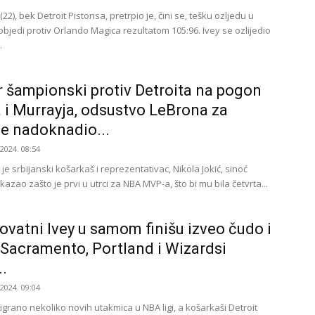
(22), bek Detroit Pistonsa, pretrpio je, čini se, tešku ozljedu u
bjedi protiv Orlando Magica rezultatom 105:96. Ivey se ozlijedio
.
 šampionski protiv Detroita na pogon
 i Murrayja, odsustvo LeBrona za
e nadoknadio...
.2024. 08:54
 je srbijanski košarkaš i reprezentativac, Nikola Jokić, sinoć
zao zašto je prvi u utrci za NBA MVP-a, što bi mu bila četvrta...
ovatni Ivey u samom finišu izveo čudo i
 Sacramento, Portland i Wizardsi
..
.2024. 09:04
igrano nekoliko novih utakmica u NBA ligi, a košarkaši Detroit