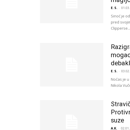
E. S.
-
01.03
Sinoć je o
pred svoji
Clipperse..
Razigr
mogao 
debakl
E. S.
-
03.02
Noćas je u 
Nikola Vuče
Stravi
Protiv
suze
A.K.
-
02.01.