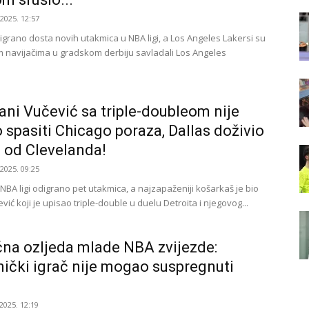
.2025. 12:57
digrano dosta novih utakmica u NBA ligi, a Los Angeles Lakersi su
m navijačima u gradskom derbiju savladali Los Angeles
.
ani Vučević sa triple-doubleom nije
spasiti Chicago poraza, Dallas doživio
 od Clevelanda!
.2025. 09:25
NBA ligi odigrano pet utakmica, a najzapaženiji košarkaš je bio
vić koji je upisao triple-double u duelu Detroita i njegovog...
čna ozljeda mlade NBA zvijezde:
nički igrač nije mogao suspregnuti
2025. 12:19