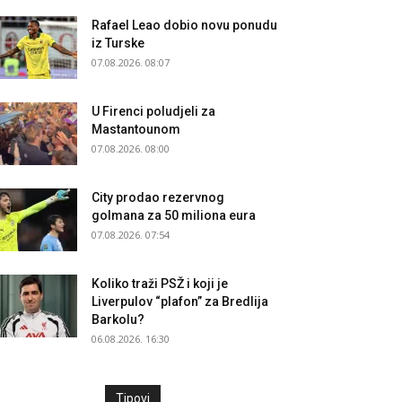
Rafael Leao dobio novu ponudu
iz Turske
07.08.2026. 08:07
U Firenci poludjeli za
Mastantounom
07.08.2026. 08:00
City prodao rezervnog
golmana za 50 miliona eura
07.08.2026. 07:54
Koliko traži PSŽ i koji je
Liverpulov “plafon” za Bredlija
Barkolu?
06.08.2026. 16:30
Tipovi