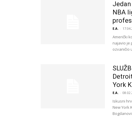
Jedan 
NBA li
profes
E.A.
-
17.04.
Američki ko
najavio je 
ozvaničio u
SLUŽB
Detroi
York 
E.A.
-
08.02.
Iskusni hr
New York K
Bogdanović