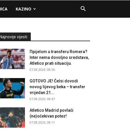
NICA
KAZINO
Najnovije vijesti
Прijelom u transferu Romera?
Inter nema dovoljno sredstava,
Atletico prati situaciju.
07.08.2026. 08:56
GOTOVO JE! Čelsi dovodi
novog lijevog beka – transfer
vrijedan 21...
07.08.2026. 08:47
Atletico Madrid povlači
(ne)očekivan potez!
07.08.2026. 08:11