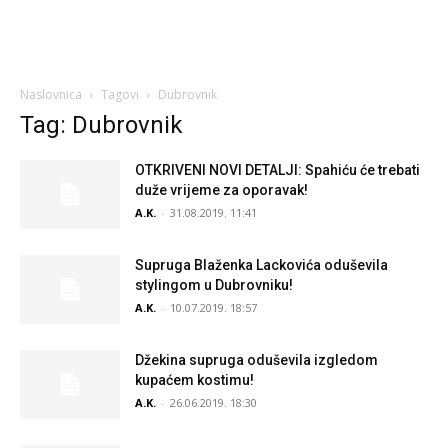
Naslovnica
Tagovi
Dubrovnik
Tag: Dubrovnik
OTKRIVENI NOVI DETALJI: Spahiću će trebati
duže vrijeme za oporavak!
A.K.
-
31.08.2019. 11:41
Supruga Blaženka Lackovića oduševila
stylingom u Dubrovniku!
A.K.
-
10.07.2019. 18:57
Džekina supruga oduševila izgledom
kupaćem kostimu!
A.K.
-
26.06.2019. 18:30