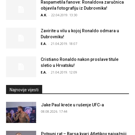
Raspametila fanove: Ronaldova zaručnica
objavila fotografiju iz Dubrovnika!
A.K.
-
22.04.2019. 13:30
Zavirite u vilu u kojoj Ronaldo odmara u
Dubrovniku!
E.A.
-
21.04.2019. 18:07
Cristiano Ronaldo nakon proslave titule
sletio u Hrvatsku!
E.A.
-
21.04.2019. 12:09
Najnovije vijesti
Jake Paul kreće u rušenje UFC-a
08.08.2026. 17:44
Potpuni rat – Barsa kvari Atletikov najvažniji