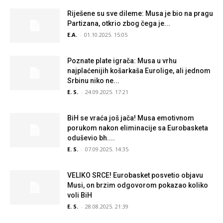
Riješene su sve dileme: Musa je bio na pragu
Partizana, otkrio zbog čega je...
E.A.
-
01.10.2025. 15:05
Poznate plate igrača: Musa u vrhu
najplaćenijih košarkaša Eurolige, ali jednom
Srbinu niko ne...
E. S.
-
24.09.2025. 17:21
BiH se vraća još jača! Musa emotivnom
porukom nakon eliminacije sa Eurobasketa
oduševio bh....
E. S.
-
07.09.2025. 14:35
VELIKO SRCE! Eurobasket posvetio objavu
Musi, on brzim odgovorom pokazao koliko
voli BiH
E. S.
-
28.08.2025. 21:39