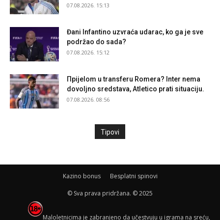
07.08.2026. 15:13
Đani Infantino uzvraća udarac, ko ga je sve
podržao do sada?
07.08.2026. 15:12
Прijelom u transferu Romera? Inter nema
dovoljno sredstava, Atletico prati situaciju.
07.08.2026. 08:56
Tipovi
Kazino bonus
Besplatni spinovi
© Sva prava pridržana. © 2025
Maloletnicima je zabranjeno da učestvuju u igrama na sreću,