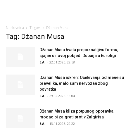
Naslovnica
Tagovi
Džanan Musa
Tag: Džanan Musa
Džanan Musa hvata prepoznatljivu formu,
sjajan u novoj pobjedi Dubaija u Euroligi
E.A.
-
22.01.2026. 22:58
Džanan Musa iskren: Očekivanja od mene su
prevelika, malo sam nervozan zbog
povratka
E.A.
-
29.12.2025. 18:04
Džanan Musa blizu potpunog oporavka,
mogao bi zaigrati protiv Žalgirisa
E.A.
-
13.11.2025. 22:22