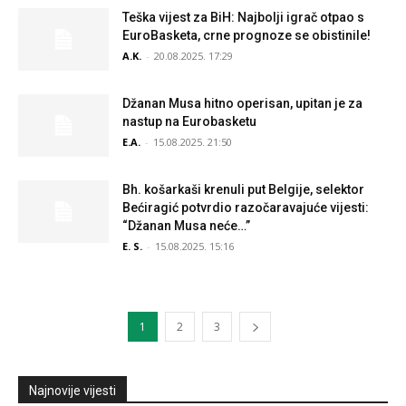
Teška vijest za BiH: Najbolji igrač otpao s
EuroBasketa, crne prognoze se obistinile!
A.K.
-
20.08.2025. 17:29
Džanan Musa hitno operisan, upitan je za
nastup na Eurobasketu
E.A.
-
15.08.2025. 21:50
Bh. košarkaši krenuli put Belgije, selektor
Bećiragić potvrdio razočaravajuće vijesti:
“Džanan Musa neće…”
E. S.
-
15.08.2025. 15:16
1
2
3
Najnovije vijesti