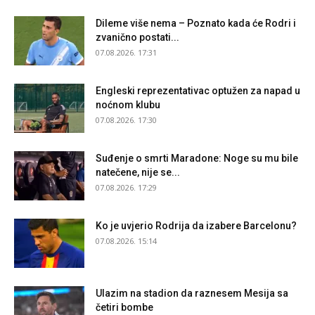
Dileme više nema – Poznato kada će Rodri i
zvanično postati...
07.08.2026. 17:31
Engleski reprezentativac optužen za napad u
noćnom klubu
07.08.2026. 17:30
Suđenje o smrti Maradone: Noge su mu bile
natečene, nije se...
07.08.2026. 17:29
Ko je uvjerio Rodrija da izabere Barcelonu?
07.08.2026. 15:14
Ulazim na stadion da raznesem Mesija sa
četiri bombe