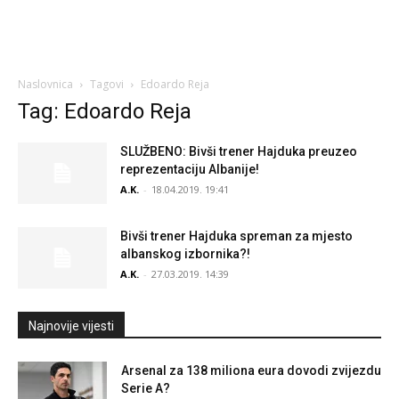
Naslovnica
Tagovi
Edoardo Reja
Tag: Edoardo Reja
SLUŽBENO: Bivši trener Hajduka preuzeo
reprezentaciju Albanije!
A.K.
-
18.04.2019. 19:41
Bivši trener Hajduka spreman za mjesto
albanskog izbornika?!
A.K.
-
27.03.2019. 14:39
Najnovije vijesti
Arsenal za 138 miliona eura dovodi zvijezdu
Serie A?