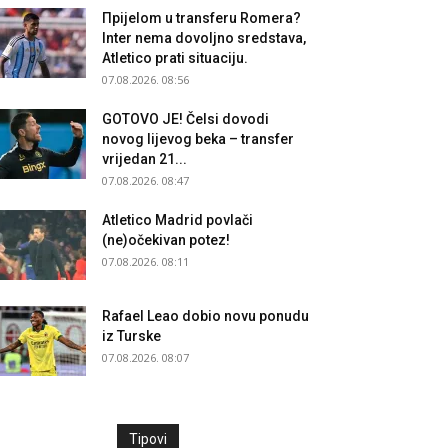
Прijelom u transferu Romera?
Inter nema dovoljno sredstava,
Atletico prati situaciju.
07.08.2026. 08:56
GOTOVO JE! Čelsi dovodi
novog lijevog beka – transfer
vrijedan 21...
07.08.2026. 08:47
Atletico Madrid povlači
(ne)očekivan potez!
07.08.2026. 08:11
Rafael Leao dobio novu ponudu
iz Turske
07.08.2026. 08:07
Tipovi