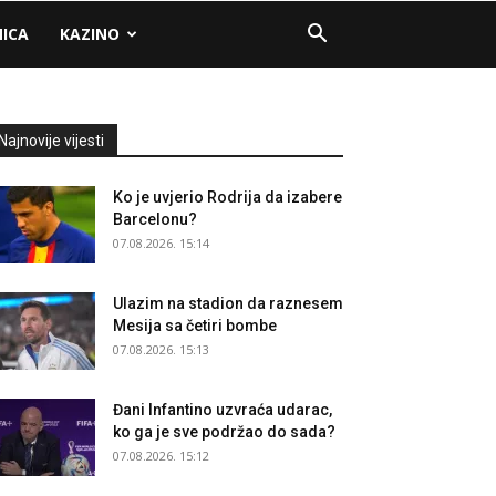
NICA
KAZINO
Najnovije vijesti
Ko je uvjerio Rodrija da izabere
Barcelonu?
07.08.2026. 15:14
Ulazim na stadion da raznesem
Mesija sa četiri bombe
07.08.2026. 15:13
Đani Infantino uzvraća udarac,
ko ga je sve podržao do sada?
07.08.2026. 15:12