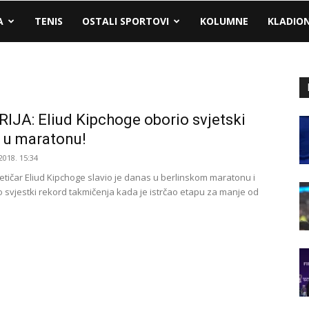
A
TENIS
OSTALI SPORTOVI
KOLUMNE
KLADIO
IJA: Eliud Kipchoge oborio svjetski
 u maratonu!
2018. 15:34
letičar Eliud Kipchoge slavio je danas u berlinskom maratonu i
o svjestki rekord takmičenja kada je istrčao etapu za manje od