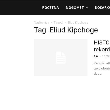
AM
POČETNA
NOGOMET
KOŠARK
Sport
Naslovnica
Tagovi
Eliud Kipchoge
Tag: Eliud Kipchoge
HISTOR
rekord
E.A.
-
16.09.
Kenijski at
tako obori
dva...