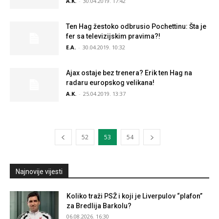
A.K.
-
30.04.2019. 17:42
Ten Hag žestoko odbrusio Pochettinu: Šta je
fer sa televizijskim pravima?!
E.A.
-
30.04.2019. 10:32
Ajax ostaje bez trenera? Erik ten Hag na
radaru europskog velikana!
A.K.
-
25.04.2019. 13:37
52
53
54
Najnovije vijesti
Koliko traži PSŽ i koji je Liverpulov “plafon”
za Bredlija Barkolu?
06.08.2026. 16:30