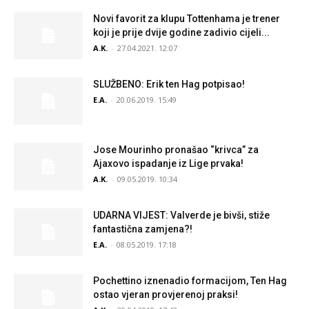
Novi favorit za klupu Tottenhama je trener
koji je prije dvije godine zadivio cijeli...
A.K.
-
27.04.2021. 12:07
SLUŽBENO: Erik ten Hag potpisao!
E.A.
-
20.06.2019. 15:49
Jose Mourinho pronašao “krivca” za
Ajaxovo ispadanje iz Lige prvaka!
A.K.
-
09.05.2019. 10:34
UDARNA VIJEST: Valverde je bivši, stiže
fantastična zamjena?!
E.A.
-
08.05.2019. 17:18
Pochettino iznenadio formacijom, Ten Hag
ostao vjeran provjerenoj praksi!