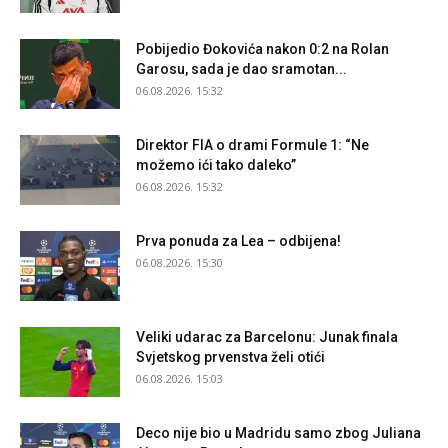
Pobijedio Đokovića nakon 0:2 na Rolan
Garosu, sada je dao sramotan...
06.08.2026. 15:32
Direktor FIA o drami Formule 1: “Ne
možemo ići tako daleko”
06.08.2026. 15:32
Prva ponuda za Lea – odbijena!
06.08.2026. 15:30
Veliki udarac za Barcelonu: Junak finala
Svjetskog prvenstva želi otići
06.08.2026. 15:03
Deco nije bio u Madridu samo zbog Juliana