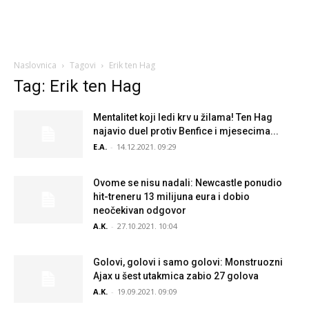
Naslovnica
Tagovi
Erik ten Hag
Tag: Erik ten Hag
Mentalitet koji ledi krv u žilama! Ten Hag
najavio duel protiv Benfice i mjesecima...
E.A.
-
14.12.2021. 09:29
Ovome se nisu nadali: Newcastle ponudio
hit-treneru 13 milijuna eura i dobio
neočekivan odgovor
A.K.
-
27.10.2021. 10:04
Golovi, golovi i samo golovi: Monstruozni
Ajax u šest utakmica zabio 27 golova
A.K.
-
19.09.2021. 09:09